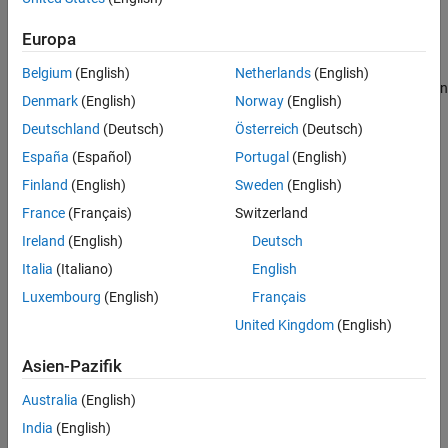
An
value indicating the size of the mode work vector.
Languages
int_T
See Also
Europa
Description
Version History
Belgium
(English)
Netherlands
(English)
Use this macro in any routine except
to obtain
mdlInitializeSizes
Denmark
(English)
Norway
(English)
the size of the mode work vector.
Deutschland
(Deutsch)
Österreich
(Deutsch)
Languages
España
(Español)
Portugal
(English)
Finland
(English)
Sweden
(English)
C, C++
France
(Français)
Switzerland
See Also
Ireland
(English)
Deutsch
Italia
(Italiano)
English
,
ssSetNumNonsampledZCs
ssGetNonsampledZCs
Luxembourg
(English)
Français
Version History
United Kingdom
(English)
Introduced before R2006a
Asien-Pazifik
How useful was this information?
Australia
(English)
India
(English)