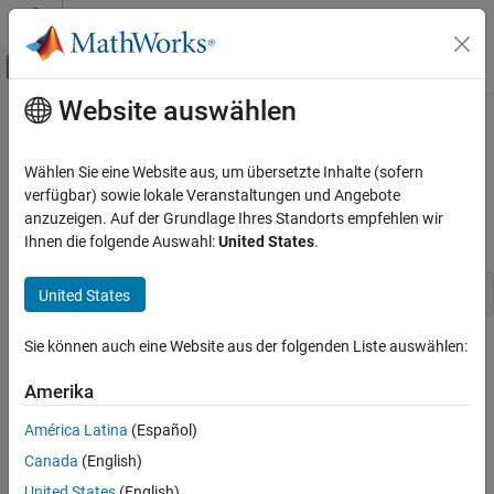
Weiter zum Inhalt
MATLAB Hilfe-Center
Umschaltung für Off-Canvas-Navigation
Website auswählen
Hauptinhalt
Startseite der Dokumentation
ssGetNumModes
Simulink
Wählen Sie eine Website aus, um übersetzte Inhalte (sofern
Block and Blockset Authoring
Get the size of the mode vector
verfügbar) sowie lokale Veranstaltungen und Angebote
Author Block Algorithms
anzuzeigen. Auf der Grundlage Ihres Standorts empfehlen wir
Syntax
Ihnen die folgende Auswahl:
United States
.
Author Blocks Using C/C++
Author Blocks Using C MEX S-Functions
int_T ssGetNumModes(SimStruct *S)
United States
Configure C/C++ S-Function Features
ssGetNumModes
Sie können auch eine Website aus der folgenden Liste auswählen:
Arguments
ON THIS PAGE
Amerika
S
Syntax
SimStruct that represents an
S-Function
block.
Arguments
América Latina
(Español)
Returns
Returns
Canada
(English)
Description
United States
(English)