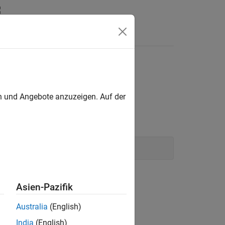
Answers
en und Angebote anzuzeigen. Auf der
nt_T pIdx)
Asien-Pazifik
Australia
(English)
India
(English)