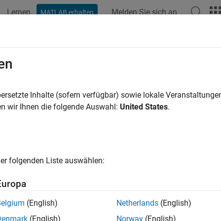
Lernen
Melden Sie sich an
MATLAB erhalten
ation
Beispiele
Funktionen
Blöcke
Apps
Videos
etInputPortDimensionsMode
en
 dimensions mode of the input port indexed by pIdx
ersetzte Inhalte (sofern verfügbar) sowie lokale Veranstaltung
n wir Ihnen die folgende Auswahl:
United States
.
ax
nsionsMode_T ssGetInputPortDimensionsMode(SimStruct *S,i
er folgenden Liste auswählen:
uments
Europa
Belgium
(English)
Netherlands
(English)
ct that represents an
S-Function
block.
Denmark
(English)
Norway
(English)