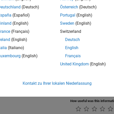
Deutschland
(Deutsch)
Österreich
(Deutsch)
ort index being polled.
España
(Español)
Portugal
(English)
rns
inland
(English)
Sweden
(English)
rance
(Français)
Switzerland
nsionsMode_T value indicating the current dimensions mode.
reland
(English)
Deutsch
_DIMS_MODE and VARIABLE_DIMS_MODE
talia
(Italiano)
English
guages
Luxembourg
(English)
Français
United Kingdom
(English)
ion History
Kontakt zu Ihrer lokalen Niederlassung
uced in R2009b
How useful was this informat