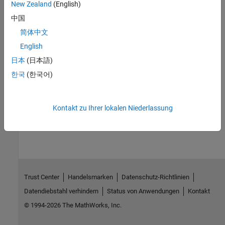
New Zealand
(English)
S-function.
中国
See Also
简体中文
English
ssSetDWorkRTWIdentifier
日本
(日本語)
Version History
한국
(한국어)
Introduced before R2006a
Kontakt zu Ihrer lokalen Niederlassung
How useful was this information?
Trust Center
Handelsmarken
Datenschutz-Richtlinien
Datendiebstahl verhindern
Status von Anwendungen
Kontakt
© 1994-2026 The MathWorks, Inc.