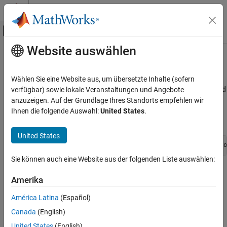
Weiter zum Inhalt
MATLAB Hilfe-Center
Umschaltung für Off-Canvas-Navigation
Website auswählen
Hauptinhalt
Startseite der Dokumentation
ssGetDWorkRTWIdentifier
Simulink
Wählen Sie eine Website aus, um übersetzte Inhalte (sofern
Block and Blockset Authoring
Get the identifier used to declare a DWork vector in code generated
verfügbar) sowie lokale Veranstaltungen und Angebote
Author Block Algorithms
from the associated S-function
anzuzeigen. Auf der Grundlage Ihres Standorts empfehlen wir
Ihnen die folgende Auswahl:
United States
.
Author Blocks Using C/C++
Syntax
Author Blocks Using C MEX S-Functions
United States
Configure C/C++ S-Function Features
char_T *ssGetDWorkRTWIdentifier(SimStruct *S, int_T vecto
ssGetDWorkRTWIdentifier
Sie können auch eine Website aus der folgenden Liste auswählen:
Arguments
ON THIS PAGE
Amerika
Syntax
S
Arguments
América Latina
(Español)
SimStruct that represents an
S-Function
block.
Returns
Canada
(English)
Description
vector
United States
(English)