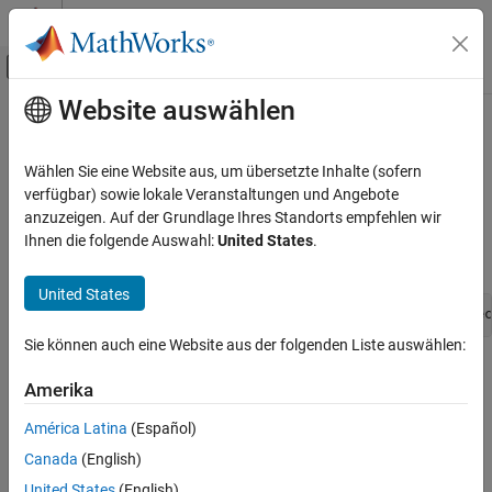
Weiter zum Inhalt
MATLAB Hilfe-Center
Umschaltung für Off-Canvas-Navigation
Website auswählen
Hauptinhalt
Startseite der Dokumentation
ssGetDWorkComplexSignal
Simulink
Wählen Sie eine Website aus, um übersetzte Inhalte (sofern
Block and Blockset Authoring
Determine whether the elements of a Dwork vector are real or
verfügbar) sowie lokale Veranstaltungen und Angebote
Author Block Algorithms
complex numbers
anzuzeigen. Auf der Grundlage Ihres Standorts empfehlen wir
Ihnen die folgende Auswahl:
United States
.
Author Blocks Using C/C++
Syntax
Author Blocks Using C MEX S-Functions
United States
Configure C/C++ S-Function Features
CSignal_T ssGetDWorkComplexSignal(SimStruct *S, int_T vec
ssGetDWorkComplexSignal
Sie können auch eine Website aus der folgenden Liste auswählen:
Arguments
ON THIS PAGE
Amerika
Syntax
S
Arguments
América Latina
(Español)
SimStruct that represents an
S-Function
block.
Returns
Canada
(English)
Description
vector
United States
(English)