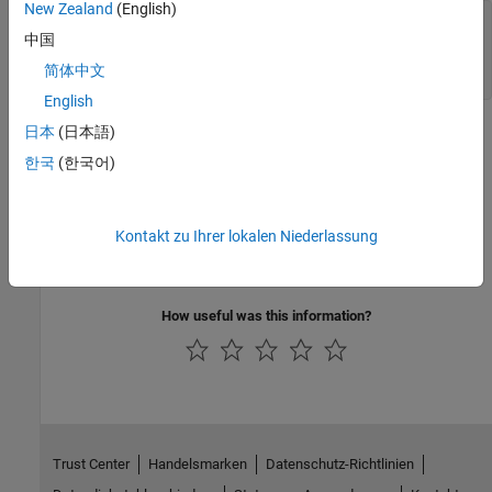
New Zealand
(English)
CSignal_T cs = ssGetDWorkComplexSignal(S, 0);

中国
if(cs == COMPLEX_NO) {

     ssSetErrorStatus(S,"Signal must be complex.");

简体中文
}
English
See Also
日本
(日本語)
한국
(한국어)
ssSetDWorkComplexSignal
Version History
Kontakt zu Ihrer lokalen Niederlassung
Introduced before R2006a
How useful was this information?
Trust Center
Handelsmarken
Datenschutz-Richtlinien