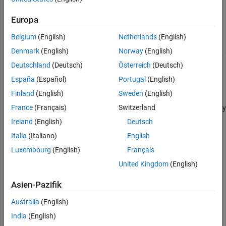
Languages
Index of a Dwork vector, where the index is one of
,
,
,
0
1
2
...
.
Examples
ssGetNumDWork(S)-1
Europa
See Also
Returns
Belgium
(English)
Netherlands
(English)
Version History
Denmark
(English)
Norway
(English)
(
) if the specified vector contains complex numbers;
COMPLEX_YES
1
Deutschland
(Deutsch)
Österreich
(Deutsch)
otherwise,
(
).
COMPLEX_NO
0
España
(Español)
Portugal
(English)
Description
Finland
(English)
Sweden
(English)
France
(Français)
Switzerland
Use to determine the numeric type of the DWork vector specified by
the index
.
vector
Ireland
(English)
Deutsch
Italia
(Italiano)
English
Languages
Luxembourg
(English)
Français
C, C++
United Kingdom
(English)
Examples
Asien-Pazifik
The following example throws an error if the first DWork vector is
Australia
(English)
not complex.
India
(English)