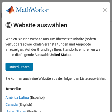
Weiter zum Inhalt
MATLAB Hilfe-Center
Umschaltung für Off-Canvas-Navigation
Website auswählen
Hauptinhalt
Startseite der Dokumentation
Wählen Sie eine Website aus, um übersetzte Inhalte (sofern
verfügbar) sowie lokale Veranstaltungen und Angebote
anzuzeigen. Auf der Grundlage Ihres Standorts empfehlen wir
How useful was this information?
Ihnen die folgende Auswahl:
United States
.
United States
Sie können auch eine Website aus der folgenden Liste auswählen:
Amerika
América Latina
(Español)
Canada
(English)
United States
(English)