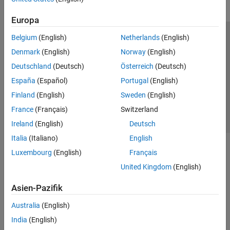
Europa
Belgium
(English)
Netherlands
(English)
Trust Center
Handelsmarken
Datenschutz-Richtlinien
Denmark
(English)
Norway
(English)
Datendiebstahl verhindern
Status von Anwendungen
Kontakt
Deutschland
(Deutsch)
Österreich
(Deutsch)
© 1994-2026 The MathWorks, Inc.
España
(Español)
Portugal
(English)
Finland
(English)
Sweden
(English)
Website auswählen
Deutschland
France
(Français)
Switzerland
Ireland
(English)
Deutsch
Italia
(Italiano)
English
Luxembourg
(English)
Français
United Kingdom
(English)
Asien-Pazifik
Australia
(English)
India
(English)