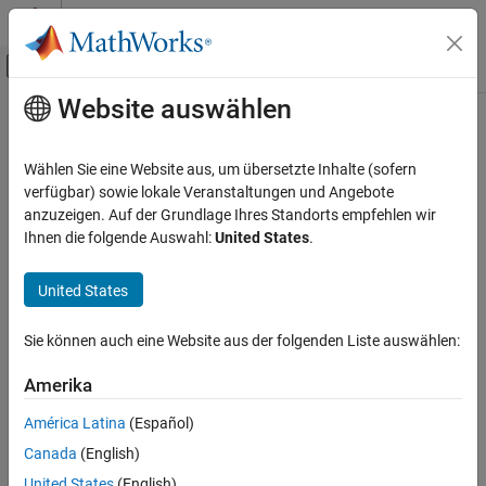
Weiter zum Inhalt
MATLAB Hilfe-Center
Umschaltung für Off-Canvas-Navigation
Website auswählen
Hauptinhalt
Startseite der Dokumentation
Wählen Sie eine Website aus, um übersetzte Inhalte (sofern
verfügbar) sowie lokale Veranstaltungen und Angebote
anzuzeigen. Auf der Grundlage Ihres Standorts empfehlen wir
How useful was this information?
Ihnen die folgende Auswahl:
United States
.
United States
Sie können auch eine Website aus der folgenden Liste auswählen:
Amerika
América Latina
(Español)
Canada
(English)
United States
(English)