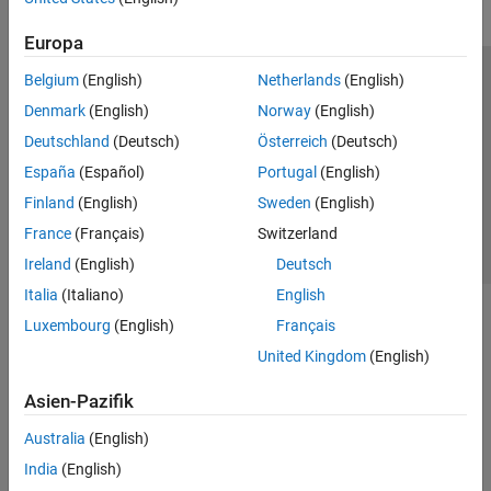
Europa
Belgium
(English)
Netherlands
(English)
Trust Center
Handelsmarken
Datenschutz-Richtlinien
Denmark
(English)
Norway
(English)
Datendiebstahl verhindern
Status von Anwendungen
Kontakt
Deutschland
(Deutsch)
Österreich
(Deutsch)
© 1994-2026 The MathWorks, Inc.
España
(Español)
Portugal
(English)
Finland
(English)
Sweden
(English)
Website auswählen
Deutschland
France
(Français)
Switzerland
Ireland
(English)
Deutsch
Italia
(Italiano)
English
Luxembourg
(English)
Français
United Kingdom
(English)
Asien-Pazifik
Australia
(English)
India
(English)