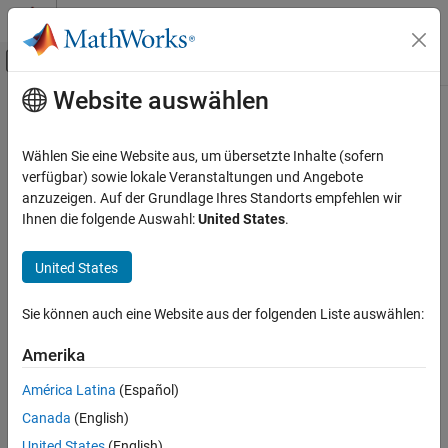
Weiter zum Inhalt
MATLAB Hilfe-Center
Umschaltung für Off-Canvas-Navigation
Website auswählen
Hauptinhalt
Startseite der Dokumentation
Wählen Sie eine Website aus, um übersetzte Inhalte (sofern
verfügbar) sowie lokale Veranstaltungen und Angebote
anzuzeigen. Auf der Grundlage Ihres Standorts empfehlen wir
How useful was this information?
Ihnen die folgende Auswahl:
United States
.
United States
Sie können auch eine Website aus der folgenden Liste auswählen:
Amerika
América Latina
(Español)
Canada
(English)
United States
(English)