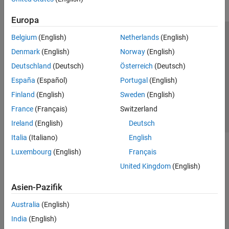
Europa
Belgium
(English)
Netherlands
(English)
Trust Center
Handelsmarken
Datenschutz-Richtlinien
Denmark
(English)
Norway
(English)
Datendiebstahl verhindern
Status von Anwendungen
Kontakt
Deutschland
(Deutsch)
Österreich
(Deutsch)
© 1994-2026 The MathWorks, Inc.
España
(Español)
Portugal
(English)
Finland
(English)
Sweden
(English)
Website auswählen
Deutschland
France
(Français)
Switzerland
Ireland
(English)
Deutsch
Italia
(Italiano)
English
Luxembourg
(English)
Français
United Kingdom
(English)
Asien-Pazifik
Australia
(English)
India
(English)