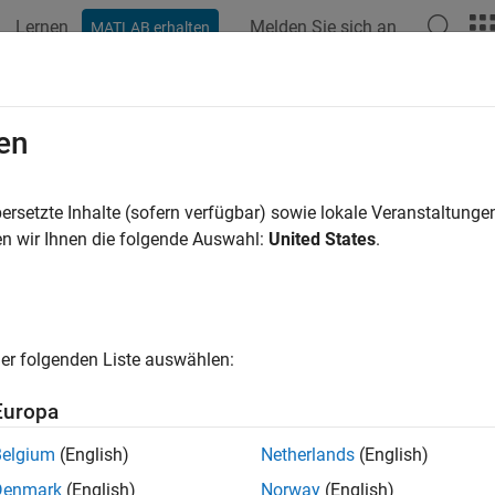
Lernen
Melden Sie sich an
MATLAB erhalten
ation
Beispiele
Funktionen
Blöcke
Apps
Videos
en
ersetzte Inhalte (sofern verfügbar) sowie lokale Veranstaltung
How useful was this informat
n wir Ihnen die folgende Auswahl:
United States
.
er folgenden Liste auswählen:
Europa
Belgium
(English)
Netherlands
(English)
Denmark
(English)
Norway
(English)