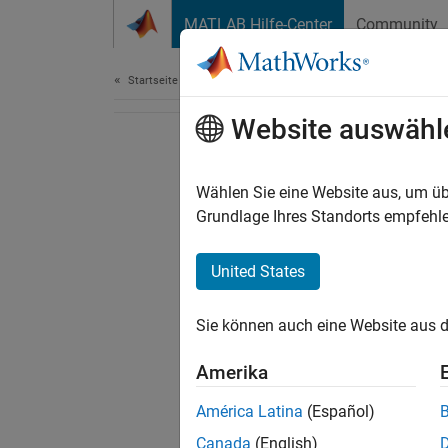
Weiter zum Inhalt
MATLAB Hilfe-Center
Community
Dokument
Startseite der Dokumentation
Website auswähl
Wählen Sie eine Website aus, um üb
Grundlage Ihres Standorts empfehle
United States
Sie können auch eine Website aus d
Amerika
América Latina
(Español)
Canada
(English)