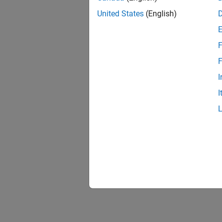
United States
(English)
F
F
I
I