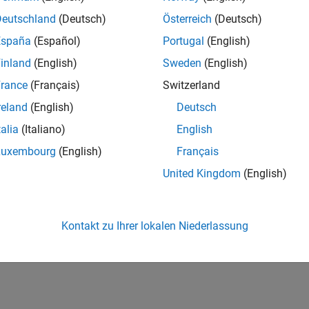
Deutschland
(Deutsch)
Österreich
(Deutsch)
España
(Español)
Portugal
(English)
inland
(English)
Sweden
(English)
rance
(Français)
Switzerland
reland
(English)
Deutsch
talia
(Italiano)
English
Luxembourg
(English)
Français
United Kingdom
(English)
Kontakt zu Ihrer lokalen Niederlassung