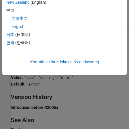
Application
Setting
New Zealand
(English)
中国
Debugging
No impact
简体中文
Traceability
No impact
English
Efficiency
No impact
日本
(日本語)
Safety precaution
error
한국
(한국어)
Programmatic Use
Kontakt zu Ihrer lokalen Niederlassung
Parameter:
ParameterDowncastMsg
Type:
string | character vector
Value:
|
|
"none"
"warning"
"error"
Default:
"error"
Version History
Introduced before R2006a
See Also