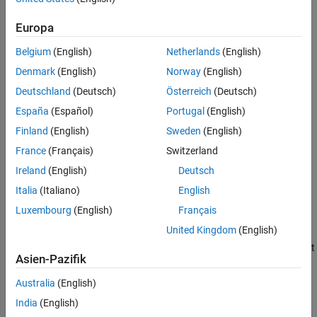
Settings
Recommended Settings
Europa
This diagnostic applies only to named tunable parameters that
Programmatic Use
have a non-Auto storage class.
Version History
Belgium
(English)
Netherlands
(English)
See Also
Settings
Denmark
(English)
Norway
(English)
Deutschland
(Deutsch)
Österreich
(Deutsch)
(default) |
|
error
warning
none
España
(Español)
Portugal
(English)
error
The software issues an error and terminates code generation if a
Finland
(English)
Sweden
(English)
parameter downcast occurs.
France
(Français)
Switzerland
Ireland
(English)
Deutsch
warning
The software issues a warning if a parameter downcast occurs
Italia
(Italiano)
English
during code generation.
Luxembourg
(English)
Français
United Kingdom
(English)
none
The software does not issue a diagnostic if a parameter downcast
Asien-Pazifik
occurs during code generation.
Australia
(English)
Recommended Settings
India
(English)