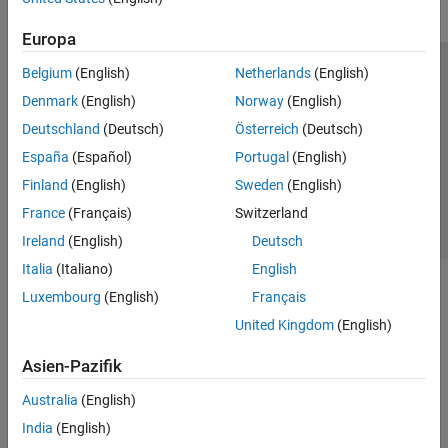
Europa
Belgium
(English)
Netherlands
(English)
Trust Center
Handelsmarken
Datenschutz-Richtlinien
Denmark
(English)
Norway
(English)
Datendiebstahl verhindern
Status von Anwendungen
Kontakt
Deutschland
(Deutsch)
Österreich
(Deutsch)
© 1994-2026 The MathWorks, Inc.
España
(Español)
Portugal
(English)
Finland
(English)
Sweden
(English)
Website auswählen
Deutschland
France
(Français)
Switzerland
Ireland
(English)
Deutsch
Italia
(Italiano)
English
Luxembourg
(English)
Français
United Kingdom
(English)
Asien-Pazifik
Australia
(English)
India
(English)