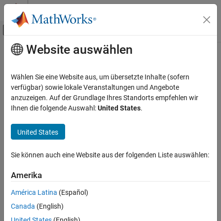
Weiter zum Inhalt
MATLAB Hilfe-Center
Umschaltung für Off-Canvas-Navigation
Website auswählen
Hauptinhalt
Startseite der Dokumentation
Wählen Sie eine Website aus, um übersetzte Inhalte (sofern
verfügbar) sowie lokale Veranstaltungen und Angebote
How useful was this information?
anzuzeigen. Auf der Grundlage Ihres Standorts empfehlen wir
Ihnen die folgende Auswahl:
United States
.
United States
Sie können auch eine Website aus der folgenden Liste auswählen:
Amerika
América Latina
(Español)
Canada
(English)
United States
(English)