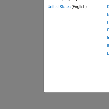
United States
(English)
F
F
I
I