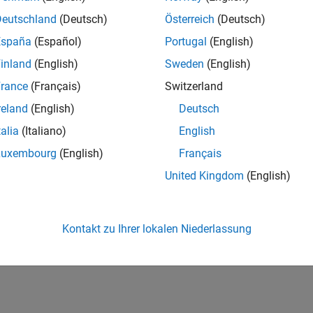
Deutschland
(Deutsch)
Österreich
(Deutsch)
España
(Español)
Portugal
(English)
inland
(English)
Sweden
(English)
rance
(Français)
Switzerland
reland
(English)
Deutsch
talia
(Italiano)
English
Luxembourg
(English)
Français
United Kingdom
(English)
Kontakt zu Ihrer lokalen Niederlassung