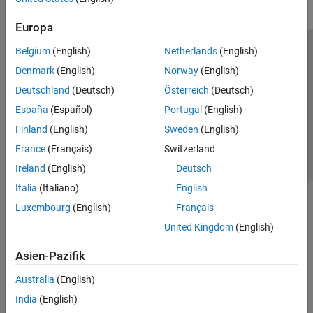
Europa
Belgium
(English)
Netherlands
(English)
Trust Center
Handelsmarken
Datenschutz-Richtlinien
Denmark
(English)
Norway
(English)
Datendiebstahl verhindern
Status von Anwendungen
Kontakt
Deutschland
(Deutsch)
Österreich
(Deutsch)
© 1994-2026 The MathWorks, Inc.
España
(Español)
Portugal
(English)
Finland
(English)
Sweden
(English)
Website auswählen
Deutschland
France
(Français)
Switzerland
Ireland
(English)
Deutsch
Italia
(Italiano)
English
Luxembourg
(English)
Français
United Kingdom
(English)
Asien-Pazifik
Australia
(English)
India
(English)