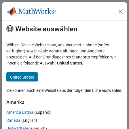
Weiter zum Inhalt
MATLAB Hilfe-Center
Umschaltung für Off-Canvas-Navigation
Website auswählen
Hauptinhalt
Startseite der Dokumentation
Physikalische Modellierung
Wählen Sie eine Website aus, um übersetzte Inhalte (sofern
verfügbar) sowie lokale Veranstaltungen und Angebote
anzuzeigen. Auf der Grundlage Ihres Standorts empfehlen wir
How useful was this information?
Ihnen die folgende Auswahl:
United States
.
United States
Sie können auch eine Website aus der folgenden Liste auswählen:
Amerika
América Latina
(Español)
Canada
(English)
United States
(English)