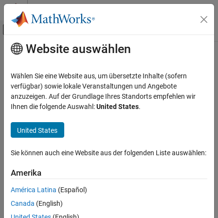
Weiter zum Inhalt
MATLAB Hilfe-Center
Umschaltung für Off-Canvas-Navigation
Website auswählen
Hauptinhalt
Startseite der Dokumentation
Physikalische Modellierung
Wählen Sie eine Website aus, um übersetzte Inhalte (sofern
verfügbar) sowie lokale Veranstaltungen und Angebote
anzuzeigen. Auf der Grundlage Ihres Standorts empfehlen wir
How useful was this information?
Ihnen die folgende Auswahl:
United States
.
United States
Sie können auch eine Website aus der folgenden Liste auswählen:
Amerika
América Latina
(Español)
Canada
(English)
United States
(English)