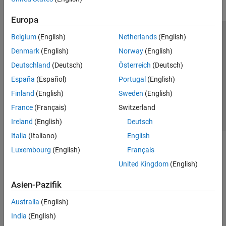
Europa
Belgium
(English)
Netherlands
(English)
Trust Center
Handelsmarken
Datenschutz-Richtlinien
Denmark
(English)
Norway
(English)
Datendiebstahl verhindern
Status von Anwendungen
Kontakt
Deutschland
(Deutsch)
Österreich
(Deutsch)
© 1994-2026 The MathWorks, Inc.
España
(Español)
Portugal
(English)
Finland
(English)
Sweden
(English)
Website auswählen
Deutschland
France
(Français)
Switzerland
Ireland
(English)
Deutsch
Italia
(Italiano)
English
Luxembourg
(English)
Français
United Kingdom
(English)
Asien-Pazifik
Australia
(English)
India
(English)