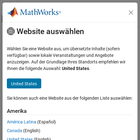
Weiter zum Inhalt
MATLAB Hilfe-Center
Umschaltung für Off-Canvas-Navigation
Website auswählen
Hauptinhalt
Startseite der Dokumentation
Physikalische Modellierung
Wählen Sie eine Website aus, um übersetzte Inhalte (sofern
verfügbar) sowie lokale Veranstaltungen und Angebote
anzuzeigen. Auf der Grundlage Ihres Standorts empfehlen wir
How useful was this information?
Ihnen die folgende Auswahl:
United States
.
United States
Sie können auch eine Website aus der folgenden Liste auswählen:
Amerika
América Latina
(Español)
Canada
(English)
United States
(English)