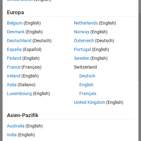
Europa
Belgium
(English)
Netherlands
(English)
Trust Center
Handelsmarken
Datenschutz-Richtlinien
Denmark
(English)
Norway
(English)
Datendiebstahl verhindern
Status von Anwendungen
Kontakt
Deutschland
(Deutsch)
Österreich
(Deutsch)
© 1994-2026 The MathWorks, Inc.
España
(Español)
Portugal
(English)
Finland
(English)
Sweden
(English)
Website auswählen
Deutschland
France
(Français)
Switzerland
Ireland
(English)
Deutsch
Italia
(Italiano)
English
Luxembourg
(English)
Français
United Kingdom
(English)
Asien-Pazifik
Australia
(English)
India
(English)