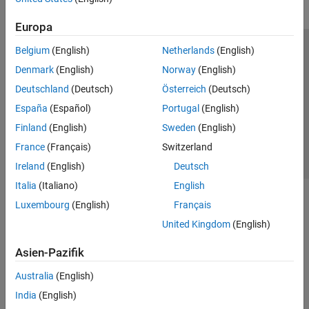
Europa
Belgium
(English)
Netherlands
(English)
Trust Center
Handelsmarken
Datenschutz-Richtlinien
Denmark
(English)
Norway
(English)
Datendiebstahl verhindern
Status von Anwendungen
Kontakt
Deutschland
(Deutsch)
Österreich
(Deutsch)
© 1994-2026 The MathWorks, Inc.
España
(Español)
Portugal
(English)
Finland
(English)
Sweden
(English)
Website auswählen
Deutschland
France
(Français)
Switzerland
Ireland
(English)
Deutsch
Italia
(Italiano)
English
Luxembourg
(English)
Français
United Kingdom
(English)
Asien-Pazifik
Australia
(English)
India
(English)