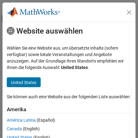
Weiter zum Inhalt
MATLAB Hilfe-Center
Umschaltung für Off-Canvas-Navigation
Website auswählen
Hauptinhalt
Startseite der Dokumentation
Physikalische Modellierung
Wählen Sie eine Website aus, um übersetzte Inhalte (sofern
verfügbar) sowie lokale Veranstaltungen und Angebote
How useful was this information?
anzuzeigen. Auf der Grundlage Ihres Standorts empfehlen wir
Ihnen die folgende Auswahl:
United States
.
United States
Sie können auch eine Website aus der folgenden Liste auswählen:
Amerika
América Latina
(Español)
Canada
(English)
United States
(English)