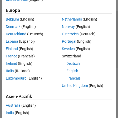
Europa
Belgium
(English)
Netherlands
(English)
Trust Center
Handelsmarken
Datenschutz-Richtlinien
Denmark
(English)
Norway
(English)
Datendiebstahl verhindern
Status von Anwendungen
Kontakt
Deutschland
(Deutsch)
Österreich
(Deutsch)
© 1994-2026 The MathWorks, Inc.
España
(Español)
Portugal
(English)
Finland
(English)
Sweden
(English)
Website auswählen
Deutschland
France
(Français)
Switzerland
Ireland
(English)
Deutsch
Italia
(Italiano)
English
Luxembourg
(English)
Français
United Kingdom
(English)
Asien-Pazifik
Australia
(English)
India
(English)