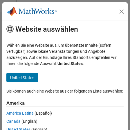
Weiter zum Inhalt
MATLAB Hilfe-Center
Umschaltung für Off-Canvas-Navigation
Website auswählen
Hauptinhalt
Startseite der Dokumentation
Physikalische Modellierung
Wählen Sie eine Website aus, um übersetzte Inhalte (sofern
verfügbar) sowie lokale Veranstaltungen und Angebote
How useful was this information?
anzuzeigen. Auf der Grundlage Ihres Standorts empfehlen wir
Ihnen die folgende Auswahl:
United States
.
United States
Sie können auch eine Website aus der folgenden Liste auswählen:
Amerika
América Latina
(Español)
Canada
(English)
United States
(English)