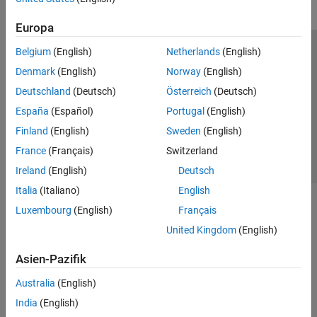
Europa
Belgium
(English)
Netherlands
(English)
Trust Center
Handelsmarken
Datenschutz-Richtlinien
Denmark
(English)
Norway
(English)
Datendiebstahl verhindern
Status von Anwendungen
Kontakt
Deutschland
(Deutsch)
Österreich
(Deutsch)
© 1994-2026 The MathWorks, Inc.
España
(Español)
Portugal
(English)
Finland
(English)
Sweden
(English)
Website auswählen
Deutschland
France
(Français)
Switzerland
Ireland
(English)
Deutsch
Italia
(Italiano)
English
Luxembourg
(English)
Français
United Kingdom
(English)
Asien-Pazifik
Australia
(English)
India
(English)