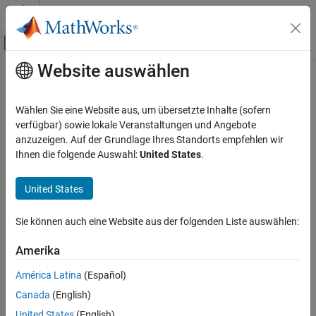
Weiter zum Inhalt
MATLAB Hilfe-Center
Umschaltung für Off-Canvas-Navigation
Website auswählen
Hauptinhalt
Startseite der Dokumentation
RF and Mixed Signal
Wählen Sie eine Website aus, um übersetzte Inhalte (sofern
verfügbar) sowie lokale Veranstaltungen und Angebote
anzuzeigen. Auf der Grundlage Ihres Standorts empfehlen wir
How useful was this information?
Ihnen die folgende Auswahl:
United States
.
United States
Sie können auch eine Website aus der folgenden Liste auswählen:
Amerika
América Latina
(Español)
Canada
(English)
United States
(English)