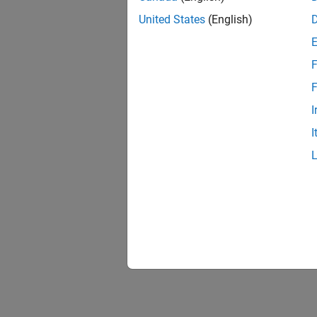
United States
(English)
F
F
I
I