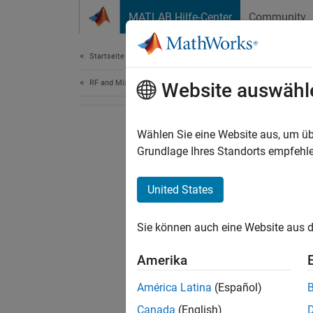
Weiter zum Inhalt
MATLAB Hilfe-Center
Community
Document
Startseite der Dokumentation
RF and Mixed Signal
Website auswähl
Wählen Sie eine Website aus, um üb
Grundlage Ihres Standorts empfehle
United States
Sie können auch eine Website aus d
Amerika
América Latina
(Español)
Canada
(English)