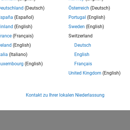
Deutschland
(Deutsch)
Österreich
(Deutsch)
España
(Español)
Portugal
(English)
inland
(English)
Sweden
(English)
rance
(Français)
Switzerland
reland
(English)
Deutsch
talia
(Italiano)
English
Luxembourg
(English)
Français
United Kingdom
(English)
Kontakt zu Ihrer lokalen Niederlassung