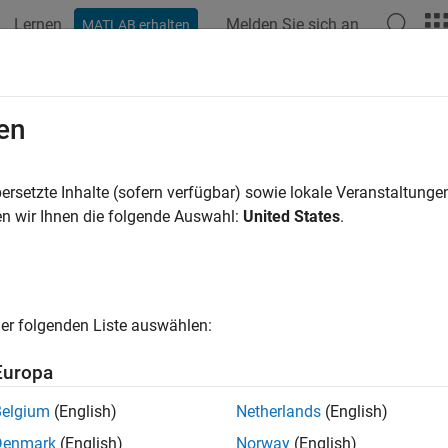
Lernen
Melden Sie sich an
MATLAB erhalten
ation
Examples
Functions
Blocks
Videos
Answer
en
ersetzte Inhalte (sofern verfügbar) sowie lokale Veranstaltung
How useful was this informat
n wir Ihnen die folgende Auswahl:
United States
.
er folgenden Liste auswählen:
Europa
Belgium
(English)
Netherlands
(English)
Denmark
(English)
Norway
(English)