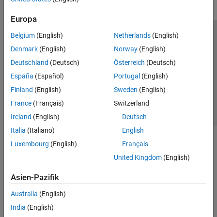
Europa
Belgium
(English)
Netherlands
(English)
Trust Center
Handelsmarken
Datenschutz-Richtlinien
Denmark
(English)
Norway
(English)
Datendiebstahl verhindern
Status von Anwendungen
Kontakt
Deutschland
(Deutsch)
Österreich
(Deutsch)
© 1994-2026 The MathWorks, Inc.
España
(Español)
Portugal
(English)
Finland
(English)
Sweden
(English)
Website auswählen
Deutschland
France
(Français)
Switzerland
Ireland
(English)
Deutsch
Italia
(Italiano)
English
Luxembourg
(English)
Français
United Kingdom
(English)
Asien-Pazifik
Australia
(English)
India
(English)