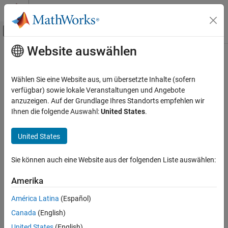
Weiter zum Inhalt
MATLAB Hilfe-Center
Umschaltung für Off-Canvas-Navigation
Website auswählen
Hauptinhalt
Startseite der Dokumentation
How useful was this information?
Event-Based Modeling
Wählen Sie eine Website aus, um übersetzte Inhalte (sofern
verfügbar) sowie lokale Veranstaltungen und Angebote
SimEvents
anzuzeigen. Auf der Grundlage Ihres Standorts empfehlen wir
Ihnen die folgende Auswahl:
United States
.
United States
Sie können auch eine Website aus der folgenden Liste auswählen:
Amerika
América Latina
(Español)
Canada
(English)
United States
(English)