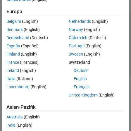
Europa
Belgium
(English)
Netherlands
(English)
Trust Center
Handelsmarken
Datenschutz-Richtlinien
Denmark
(English)
Norway
(English)
Datendiebstahl verhindern
Status von Anwendungen
Kontakt
Deutschland
(Deutsch)
Österreich
(Deutsch)
© 1994-2026 The MathWorks, Inc.
España
(Español)
Portugal
(English)
Finland
(English)
Sweden
(English)
Website auswählen
Deutschland
France
(Français)
Switzerland
Ireland
(English)
Deutsch
Italia
(Italiano)
English
Luxembourg
(English)
Français
United Kingdom
(English)
Asien-Pazifik
Australia
(English)
India
(English)