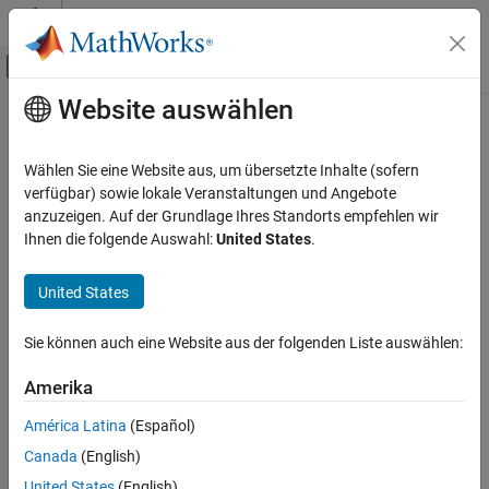
Weiter zum Inhalt
MATLAB Hilfe-Center
Umschaltung für Off-Canvas-Navigation
Website auswählen
Hauptinhalt
Startseite der Dokumentation
Signalverarbeitung
Wählen Sie eine Website aus, um übersetzte Inhalte (sofern
verfügbar) sowie lokale Veranstaltungen und Angebote
How useful was this information?
anzuzeigen. Auf der Grundlage Ihres Standorts empfehlen wir
Ihnen die folgende Auswahl:
United States
.
United States
Sie können auch eine Website aus der folgenden Liste auswählen:
Amerika
América Latina
(Español)
Canada
(English)
United States
(English)