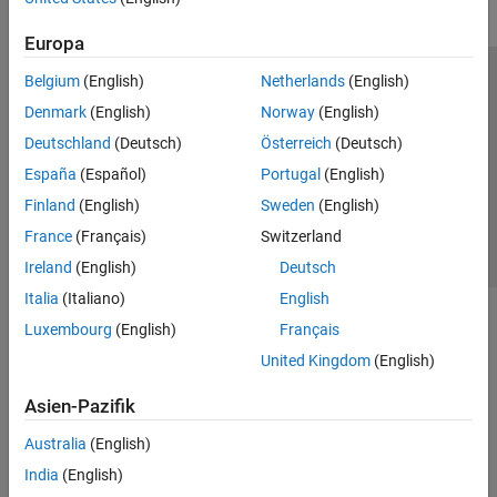
Europa
Belgium
(English)
Netherlands
(English)
Trust Center
Handelsmarken
Datenschutz-Richtlinien
Denmark
(English)
Norway
(English)
Datendiebstahl verhindern
Status von Anwendungen
Kontakt
Deutschland
(Deutsch)
Österreich
(Deutsch)
© 1994-2026 The MathWorks, Inc.
España
(Español)
Portugal
(English)
Finland
(English)
Sweden
(English)
Website auswählen
Deutschland
France
(Français)
Switzerland
Ireland
(English)
Deutsch
Italia
(Italiano)
English
Luxembourg
(English)
Français
United Kingdom
(English)
Asien-Pazifik
Australia
(English)
India
(English)