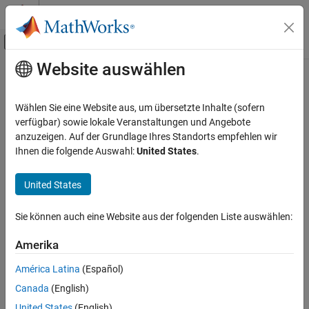
Weiter zum Inhalt
MATLAB Hilfe-Center
Umschaltung für Off-Canvas-Navigation
Website auswählen
Hauptinhalt
Startseite der Dokumentation
RF and Mixed Signal
Wählen Sie eine Website aus, um übersetzte Inhalte (sofern
verfügbar) sowie lokale Veranstaltungen und Angebote
anzuzeigen. Auf der Grundlage Ihres Standorts empfehlen wir
How useful was this information?
Ihnen die folgende Auswahl:
United States
.
United States
Sie können auch eine Website aus der folgenden Liste auswählen:
Amerika
América Latina
(Español)
Canada
(English)
United States
(English)