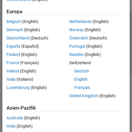
Europa
Belgium
(English)
Netherlands
(English)
Trust Center
Handelsmarken
Datenschutz-Richtlinien
Denmark
(English)
Norway
(English)
Datendiebstahl verhindern
Status von Anwendungen
Kontakt
Deutschland
(Deutsch)
Österreich
(Deutsch)
© 1994-2026 The MathWorks, Inc.
España
(Español)
Portugal
(English)
Finland
(English)
Sweden
(English)
Website auswählen
Deutschland
France
(Français)
Switzerland
Ireland
(English)
Deutsch
Italia
(Italiano)
English
Luxembourg
(English)
Français
United Kingdom
(English)
Asien-Pazifik
Australia
(English)
India
(English)