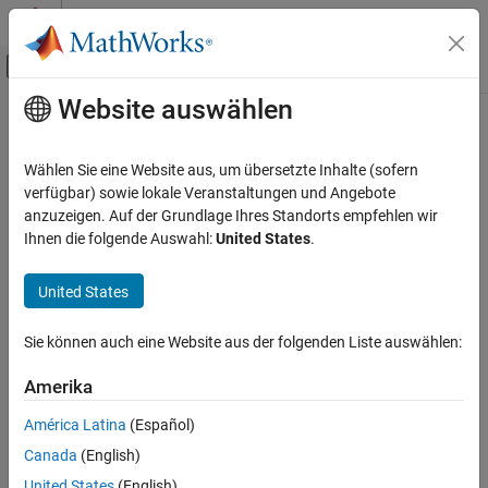
Weiter zum Inhalt
MATLAB Hilfe-Center
Umschaltung für Off-Canvas-Navigation
Website auswählen
Hauptinhalt
Startseite der Dokumentation
Physical Modeling
Wählen Sie eine Website aus, um übersetzte Inhalte (sofern
verfügbar) sowie lokale Veranstaltungen und Angebote
anzuzeigen. Auf der Grundlage Ihres Standorts empfehlen wir
How useful was this information?
Ihnen die folgende Auswahl:
United States
.
United States
Sie können auch eine Website aus der folgenden Liste auswählen:
Amerika
América Latina
(Español)
Canada
(English)
United States
(English)