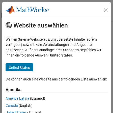
Weiter zum Inhalt
MATLAB Hilfe-Center
Umschaltung für Off-Canvas-Navigation
Website auswählen
Hauptinhalt
Startseite der Dokumentation
Physical Modeling
Wählen Sie eine Website aus, um übersetzte Inhalte (sofern
verfügbar) sowie lokale Veranstaltungen und Angebote
How useful was this information?
anzuzeigen. Auf der Grundlage Ihres Standorts empfehlen wir
Ihnen die folgende Auswahl:
United States
.
United States
Sie können auch eine Website aus der folgenden Liste auswählen:
Amerika
América Latina
(Español)
Canada
(English)
United States
(English)