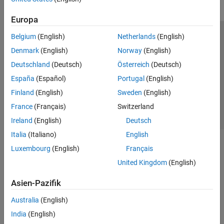
Europa
Belgium
(English)
Netherlands
(English)
Trust Center
Handelsmarken
Datenschutz-Richtlinien
Denmark
(English)
Norway
(English)
Datendiebstahl verhindern
Status von Anwendungen
Kontakt
Deutschland
(Deutsch)
Österreich
(Deutsch)
© 1994-2026 The MathWorks, Inc.
España
(Español)
Portugal
(English)
Finland
(English)
Sweden
(English)
Website auswählen
Deutschland
France
(Français)
Switzerland
Ireland
(English)
Deutsch
Italia
(Italiano)
English
Luxembourg
(English)
Français
United Kingdom
(English)
Asien-Pazifik
Australia
(English)
India
(English)