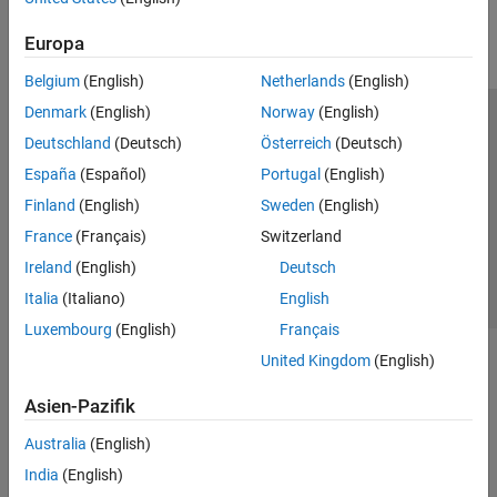
Europa
Belgium
(English)
Netherlands
(English)
Denmark
(English)
Norway
(English)
Trust Center
Handelsmarken
Datenschutz-Richtlinien
Deutschland
(Deutsch)
Österreich
(Deutsch)
Datendiebstahl verhindern
Status von Anwendungen
Kontakt
España
(Español)
Portugal
(English)
© 1994-2026 The MathWorks, Inc.
Finland
(English)
Sweden
(English)
France
(Français)
Switzerland
Website auswählen
Deutschland
Ireland
(English)
Deutsch
Italia
(Italiano)
English
Luxembourg
(English)
Français
United Kingdom
(English)
Asien-Pazifik
Australia
(English)
India
(English)