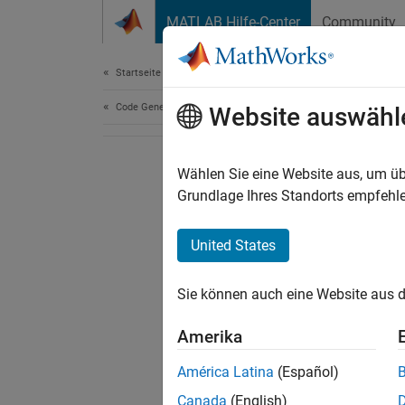
Weiter zum Inhalt
MATLAB Hilfe-Center
Community
Document
Startseite der Dokumentation
Code Generation
Website auswähl
Wählen Sie eine Website aus, um üb
Grundlage Ihres Standorts empfehle
United States
Sie können auch eine Website aus d
Amerika
América Latina
(Español)
Canada
(English)