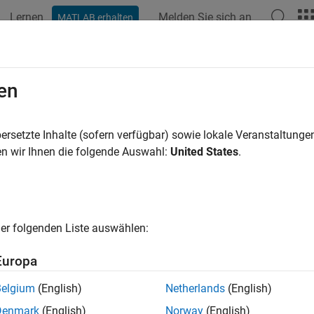
Lernen
Melden Sie sich an
MATLAB erhalten
ation
Examples
Functions
Blocks
Model Settings
en
ersetzte Inhalte (sofern verfügbar) sowie lokale Veranstaltung
How useful was this informat
n wir Ihnen die folgende Auswahl:
United States
.
er folgenden Liste auswählen:
Europa
Belgium
(English)
Netherlands
(English)
Denmark
(English)
Norway
(English)