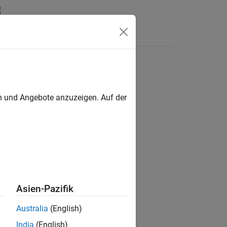
Apps
Videos
Answers
en und Angebote anzuzeigen. Auf der
ion?
Asien-Pazifik
Australia
(English)
India
(English)