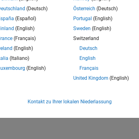
Deutschland
(Deutsch)
Österreich
(Deutsch)
España
(Español)
Portugal
(English)
inland
(English)
Sweden
(English)
rance
(Français)
Switzerland
reland
(English)
Deutsch
talia
(Italiano)
English
Luxembourg
(English)
Français
United Kingdom
(English)
Kontakt zu Ihrer lokalen Niederlassung