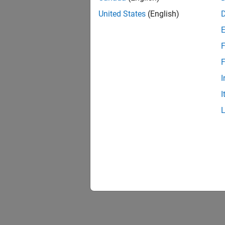
United States
(English)
F
F
I
I