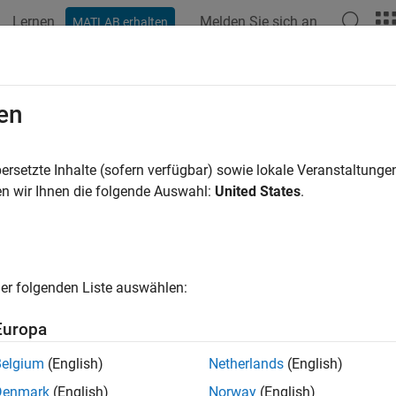
Lernen
Melden Sie sich an
MATLAB erhalten
ation
Examples
Functions
Blocks
Model Settings
en
ersetzte Inhalte (sofern verfügbar) sowie lokale Veranstaltung
How useful was this informat
n wir Ihnen die folgende Auswahl:
United States
.
er folgenden Liste auswählen:
Europa
Belgium
(English)
Netherlands
(English)
Denmark
(English)
Norway
(English)