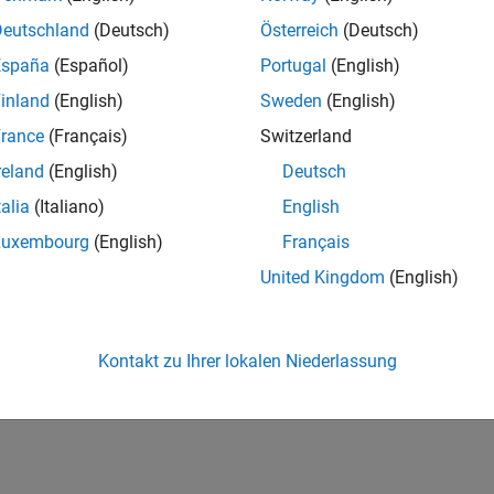
Deutschland
(Deutsch)
Österreich
(Deutsch)
España
(Español)
Portugal
(English)
inland
(English)
Sweden
(English)
rance
(Français)
Switzerland
reland
(English)
Deutsch
talia
(Italiano)
English
Luxembourg
(English)
Français
United Kingdom
(English)
Kontakt zu Ihrer lokalen Niederlassung