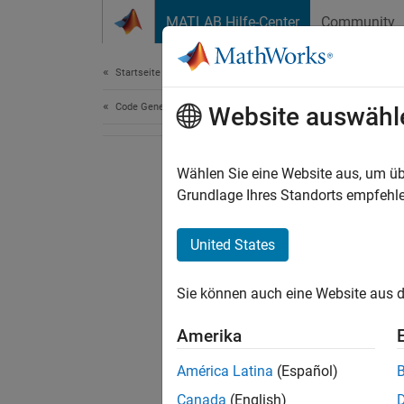
Weiter zum Inhalt
MATLAB Hilfe-Center
Community
Document
Startseite der Dokumentation
Code Generation
Website auswähl
Wählen Sie eine Website aus, um üb
Grundlage Ihres Standorts empfehle
United States
Sie können auch eine Website aus d
Amerika
América Latina
(Español)
Canada
(English)