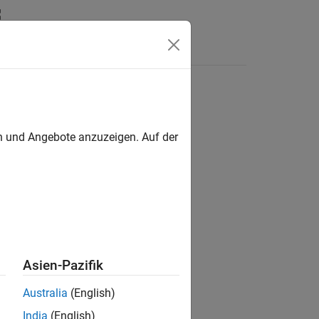
Apps
Videos
Answers
en und Angebote anzuzeigen. Auf der
ion?
Asien-Pazifik
Australia
(English)
India
(English)