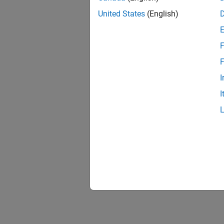
United States
(English)
F
F
I
I