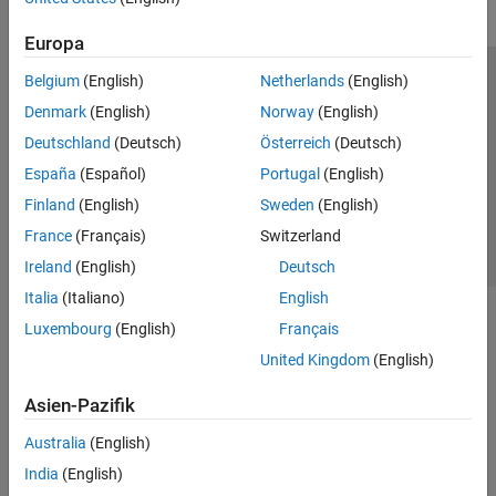
Europa
Belgium
(English)
Netherlands
(English)
Trust Center
Handelsmarken
Datenschutz-Richtlinien
Denmark
(English)
Norway
(English)
Datendiebstahl verhindern
Status von Anwendungen
Kontakt
Deutschland
(Deutsch)
Österreich
(Deutsch)
© 1994-2026 The MathWorks, Inc.
España
(Español)
Portugal
(English)
Finland
(English)
Sweden
(English)
Website auswählen
Deutschland
France
(Français)
Switzerland
Ireland
(English)
Deutsch
Italia
(Italiano)
English
Luxembourg
(English)
Français
United Kingdom
(English)
Asien-Pazifik
Australia
(English)
India
(English)