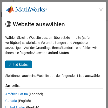
Weiter zum Inhalt
MATLAB Hilfe-Center
Umschaltung für Off-Canvas-Navigation
Website auswählen
Hauptinhalt
Startseite der Dokumentation
Code Generation
Wählen Sie eine Website aus, um übersetzte Inhalte (sofern
verfügbar) sowie lokale Veranstaltungen und Angebote
anzuzeigen. Auf der Grundlage Ihres Standorts empfehlen wir
How useful was this information?
Ihnen die folgende Auswahl:
United States
.
United States
Sie können auch eine Website aus der folgenden Liste auswählen:
Amerika
América Latina
(Español)
Canada
(English)
United States
(English)