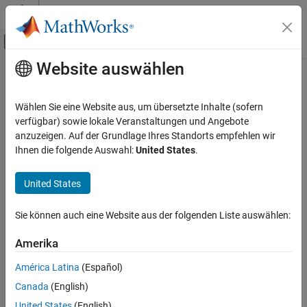
Weiter zum Inhalt
MATLAB Hilfe-Center
Umschaltung für Off-Canvas-Navigation
Website auswählen
Hauptinhalt
Startseite der Dokumentation
Code Generation
Wählen Sie eine Website aus, um übersetzte Inhalte (sofern
verfügbar) sowie lokale Veranstaltungen und Angebote
anzuzeigen. Auf der Grundlage Ihres Standorts empfehlen wir
How useful was this information?
Ihnen die folgende Auswahl:
United States
.
United States
Sie können auch eine Website aus der folgenden Liste auswählen:
Amerika
América Latina
(Español)
Canada
(English)
United States
(English)