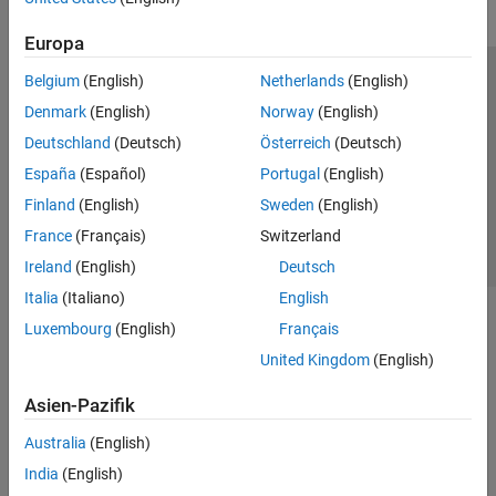
Europa
Belgium
(English)
Netherlands
(English)
Trust Center
Handelsmarken
Datenschutz-Richtlinien
Denmark
(English)
Norway
(English)
Datendiebstahl verhindern
Status von Anwendungen
Kontakt
Deutschland
(Deutsch)
Österreich
(Deutsch)
© 1994-2026 The MathWorks, Inc.
España
(Español)
Portugal
(English)
Finland
(English)
Sweden
(English)
Website auswählen
Deutschland
France
(Français)
Switzerland
Ireland
(English)
Deutsch
Italia
(Italiano)
English
Luxembourg
(English)
Français
United Kingdom
(English)
Asien-Pazifik
Australia
(English)
India
(English)