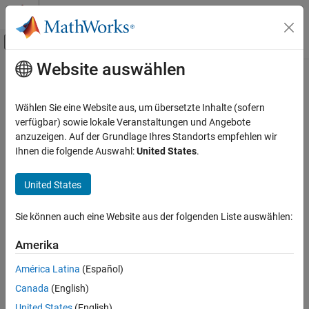
Weiter zum Inhalt
MATLAB Hilfe-Center
Umschaltung für Off-Canvas-Navigation
Website auswählen
Hauptinhalt
Startseite der Dokumentation
Code Generation
Wählen Sie eine Website aus, um übersetzte Inhalte (sofern
verfügbar) sowie lokale Veranstaltungen und Angebote
anzuzeigen. Auf der Grundlage Ihres Standorts empfehlen wir
How useful was this information?
Ihnen die folgende Auswahl:
United States
.
United States
Sie können auch eine Website aus der folgenden Liste auswählen:
Amerika
América Latina
(Español)
Canada
(English)
United States
(English)