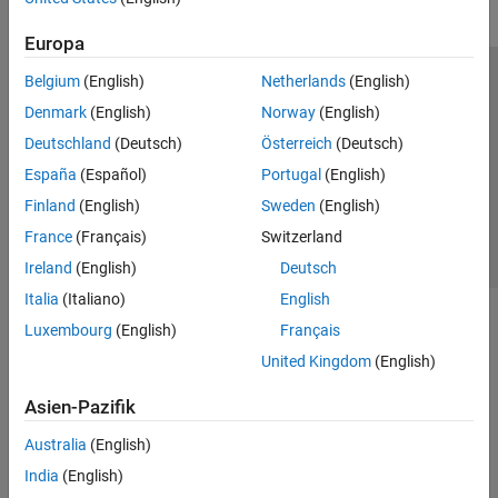
Europa
Belgium
(English)
Netherlands
(English)
Trust Center
Handelsmarken
Datenschutz-Richtlinien
Denmark
(English)
Norway
(English)
Datendiebstahl verhindern
Status von Anwendungen
Kontakt
Deutschland
(Deutsch)
Österreich
(Deutsch)
© 1994-2026 The MathWorks, Inc.
España
(Español)
Portugal
(English)
Finland
(English)
Sweden
(English)
Website auswählen
Deutschland
France
(Français)
Switzerland
Ireland
(English)
Deutsch
Italia
(Italiano)
English
Luxembourg
(English)
Français
United Kingdom
(English)
Asien-Pazifik
Australia
(English)
India
(English)