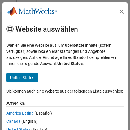
Weiter zum Inhalt
MATLAB Hilfe-Center
Umschaltung für Off-Canvas-Navigation
Website auswählen
Hauptinhalt
Startseite der Dokumentation
Code Generation
Wählen Sie eine Website aus, um übersetzte Inhalte (sofern
verfügbar) sowie lokale Veranstaltungen und Angebote
anzuzeigen. Auf der Grundlage Ihres Standorts empfehlen wir
How useful was this information?
Ihnen die folgende Auswahl:
United States
.
United States
Sie können auch eine Website aus der folgenden Liste auswählen:
Amerika
América Latina
(Español)
Canada
(English)
United States
(English)