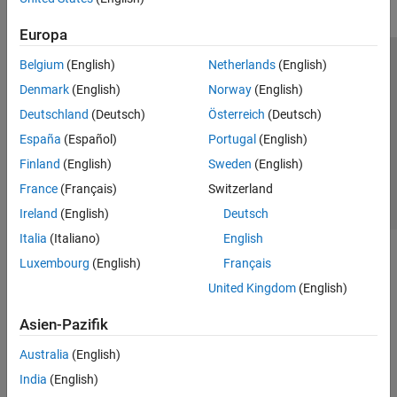
Europa
Belgium
(English)
Netherlands
(English)
Trust Center
Handelsmarken
Datenschutz-Richtlinien
Denmark
(English)
Norway
(English)
Datendiebstahl verhindern
Status von Anwendungen
Kontakt
Deutschland
(Deutsch)
Österreich
(Deutsch)
© 1994-2026 The MathWorks, Inc.
España
(Español)
Portugal
(English)
Finland
(English)
Sweden
(English)
Website auswählen
Deutschland
France
(Français)
Switzerland
Ireland
(English)
Deutsch
Italia
(Italiano)
English
Luxembourg
(English)
Français
United Kingdom
(English)
Asien-Pazifik
Australia
(English)
India
(English)