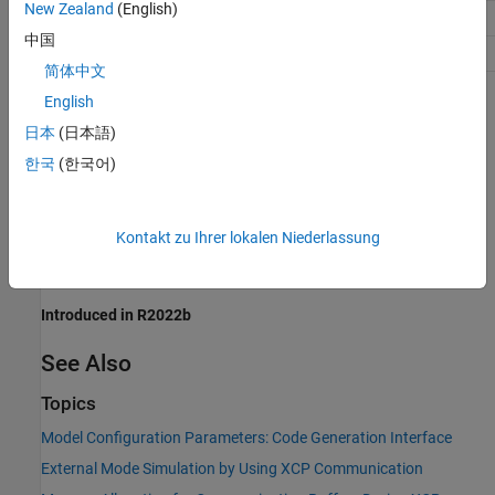
New Zealand
(English)
Efficiency
No impact
中国
Safety precaution
No impact
简体中文
English
Programmatic Use
日本
(日本語)
Parameter:
ExtModeMaxTrigDuration
한국
(한국어)
Type:
integer
Value:
valid value
Default:
10
Kontakt zu Ihrer lokalen Niederlassung
Version History
Introduced in R2022b
See Also
Topics
Model Configuration Parameters: Code Generation Interface
External Mode Simulation by Using XCP Communication