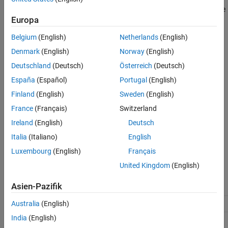
. When allocating memory automatically, the
ExtModeTrigDuration
See Also
Europa
code generator allocates enough memory to run a simulation for
possible values of
in the range
ExtModeTrigDuration
[1,
Belgium
(English)
Netherlands
(English)
without generating a memory error.
ExtModeMaxTrigDuration]
Denmark
(English)
Norway
(English)
Dependency
Deutschland
(Deutsch)
Österreich
(Deutsch)
España
(Español)
Portugal
(English)
To enable this parameter, select the
Automatically allocate static
memory
parameter.
Finland
(English)
Sweden
(English)
France
(Français)
Switzerland
Settings
Ireland
(English)
Deutsch
(default) | positive scalar
10
Italia
(Italiano)
English
Maximum duration in base rate steps.
Luxembourg
(English)
Français
Recommended Settings
United Kingdom
(English)
Asien-Pazifik
Application
Setting
Debugging
No impact
Australia
(English)
India
(English)
Traceability
No impact