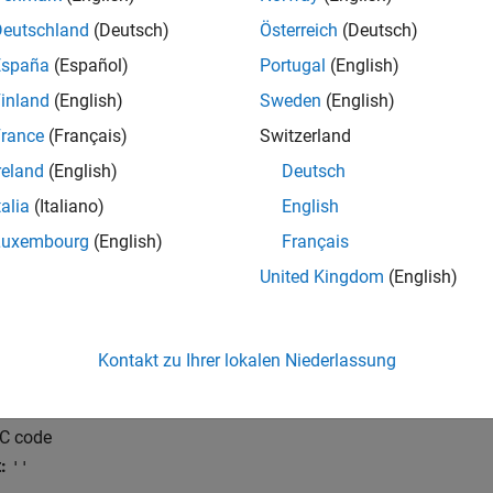
Deutschland
(Deutsch)
Österreich
(Deutsch)
mmended Settings
España
(Español)
Portugal
(English)
inland
(English)
Sweden
(English)
cation
Setting
rance
(Français)
Switzerland
gging
No impact
reland
(English)
Deutsch
ability
No impact
talia
(Italiano)
English
iency
No impact
Luxembourg
(English)
Français
y precaution
No impact
United Kingdom
(English)
rammatic Use
Kontakt zu Ihrer lokalen Niederlassung
ter:
CustomInitializer
haracter vector
C code
:
''