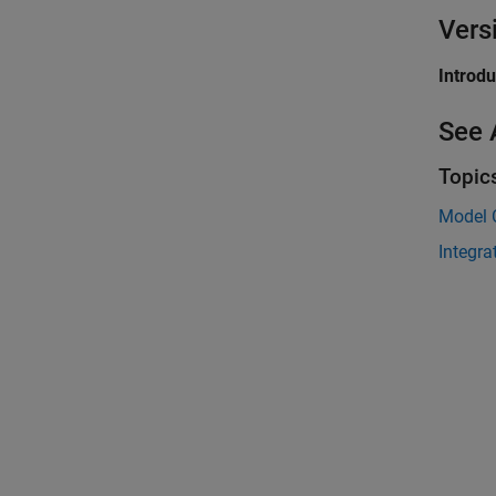
Vers
Introd
See 
Topic
Model 
Integra