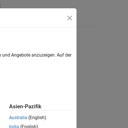
Apps
Videos
Answers
en und Angebote anzuzeigen. Auf der
on.
Asien-Pazifik
Australia
(English)
India
(English)
 the
or
file.