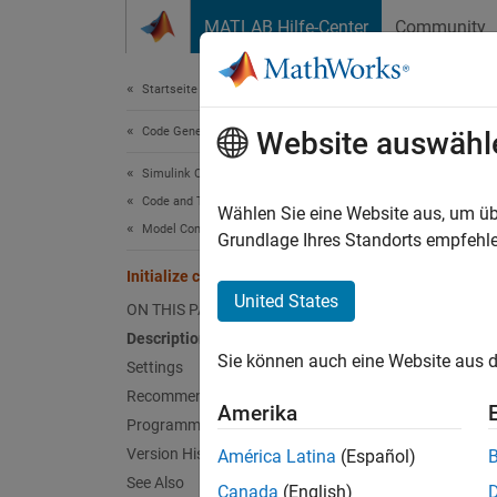
Weiter zum Inhalt
MATLAB Hilfe-Center
Community
Document
Startseite der Dokumentation
Code Generation
Init
Website auswähl
Simulink Coder
Code and Tool Customization
Include
Wählen Sie eine Website aus, um üb
Model Configuration Set Customization
Grundlage Ihres Standorts empfehle
Model 
Initialize code
United States
ON THIS PAGE
Desc
Description
Sie können auch eine Website aus d
Specify
Settings
Recommended Settings
Amerika
Sett
Programmatic Use
Version History
América Latina
(Español)
(defa
''
See Also
Canada
(English)
The cod