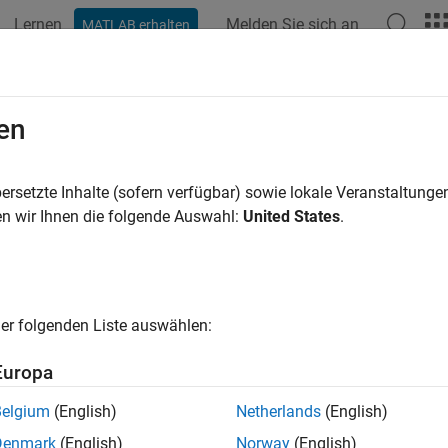
Lernen
Melden Sie sich an
MATLAB erhalten
ation
Examples
Functions
Blocks
Model Settings
ialize code
en
 custom code in the generated model initialize function
ersetzte Inhalte (sofern verfügbar) sowie lokale Veranstaltung
n wir Ihnen die folgende Auswahl:
United States
.
Configuration Pane:
Code Generation / Custom Code
ription
er folgenden Liste auswählen:
 custom code to include in the generated model initialize functi
Europa
ings
Belgium
(English)
Netherlands
(English)
ult) | string
Denmark
(English)
Norway
(English)
e generator places code inside the model's initialize function in