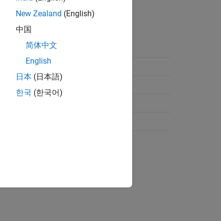
.c
.cpp
model
model
New Zealand
(English)
中国
简体中文
English
日本
(日本語)
한국
(한국어)