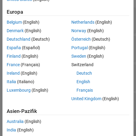
Europa
—
Name of variable in generated
Identifier
code
Belgium
(English)
Netherlands
(English)
character vector
Denmark
(English)
Norway
(English)
Deutschland
(Deutsch)
Österreich
(Deutsch)
—
Name of data type represented in
Name
®
Simulink
España
(Español)
Portugal
(English)
character vector
Finland
(English)
Sweden
(English)
France
(Français)
Switzerland
—
Indication that type qualifier
ReadOnly
Ireland
(English)
Deutsch
contains
const
or
|
or
Italia
(Italiano)
English
true
1
false
0
Luxembourg
(English)
Français
—
Indication that type qualifier
United Kingdom
(English)
Volatile
contains
volatile
or
|
or
true
1
false
0
Asien-Pazifik
Australia
(English)
—
Indication that data type is signed
Signed
India
(English)
or
|
or
true
1
false
0