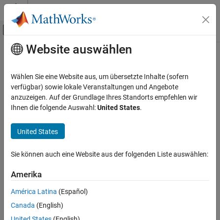
Weiter zum Inhalt
MATLAB Hilfe-Center
Umschaltung für Off-Canvas-Navigation
Website auswählen
Hauptinhalt
Startseite der Dokumentation
coder.descriptor.types.Integer Class
Code Generation
Wählen Sie eine Website aus, um übersetzte Inhalte (sofern
Namespace:
coder.descriptor.types
verfügbar) sowie lokale Veranstaltungen und Angebote
Simulink Coder
Superclasses:
anzuzeigen. Auf der Grundlage Ihres Standorts empfehlen wir
coder.descriptor.types.Numeric
Deployment, Integration, and Supported
Ihnen die folgende Auswahl:
United States
.
Hardware
Return information about variable of integer type
Generated Code Interfacing
Since R2024a
United States
expand all in page
coder.descriptor.types.Integer Class
Description
Sie können auch eine Website aus der folgenden Liste auswählen:
ON THIS PAGE
An object of the
describes a
Description
coder.descriptor.types.Integer
Amerika
variable in the generated code that is of an integer type.
Properties
Version History
América Latina
(Español)
Properties
See Also
Canada
(English)
expand all
United States
(English)