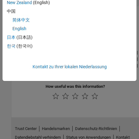
New Zealand
(English)
中国
Version History
简体中文
Introduced in R2024a
English
日本
(日本語)
See Also
한국
(한국어)
|
|
coder.descriptor.types.Type
coder.descriptor.types.Scalar
|
|
coder.descriptor.types.Bool
coder.descriptor.types.Double
|
|
coder.descriptor.types.Single
coder.descriptor.types.Half
Kontakt zu Ihrer lokalen Niederlassung
coder.descriptor.types.Fixed
How useful was this information?
Trust Center
Handelsmarken
Datenschutz-Richtlinien
Datendiebstahl verhindern
Status von Anwendungen
Kontakt