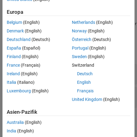
Version History
=
See Also
Europa
refCodeDescriptor
getReferencedModelCodeDescriptor(
,
codeDescObj
Belgium
(English)
Netherlands
(English)
returns the
)
coder.codedescriptor.CodeDescriptor
refModelName
object for the referenced model specified in
.
refModelName
Denmark
(English)
Norway
(English)
Deutschland
(Deutsch)
Österreich
(Deutsch)
Input Arguments
España
(Español)
Portugal
(English)
expand all
Finland
(English)
Sweden
(English)
France
(Français)
Switzerland
—
Code Descriptor object
codeDescObj
Ireland
(English)
Deutsch
object
coder.codedescriptor.CodeDescriptor
Italia
(Italiano)
English
Luxembourg
(English)
Français
—
Name of referenced model
refModelName
string
United Kingdom
(English)
Asien-Pazifik
Output Arguments
Australia
(English)
expand all
India
(English)