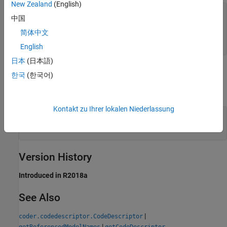
New Zealand
(English)
—
refCodeDescriptor
中国
object
coder.codedescriptor.CodeDescriptor
for the specified referenced model
简体中文
object
coder.codedescriptor.CodeDescriptor
English
日本
(日本語)
Examples
한국
(한국어)
expand all
Kontakt zu Ihrer lokalen Niederlassung
Get Code Descriptor Object for Referenced
Model
Version History
Introduced in R2018a
See Also
|
coder.codedescriptor.CodeDescriptor
|
getReferencedModelNames
getCodeDescriptor