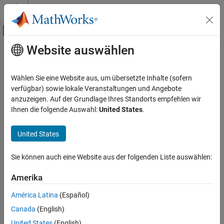
Weiter zum Inhalt
MATLAB Hilfe-Center
Umschaltung für Off-Canvas-Navigation
Website auswählen
Hauptinhalt
Startseite der Dokumentation
getReferencedModelCodeDescriptor
Code Generation
Wählen Sie eine Website aus, um übersetzte Inhalte (sofern
Class:
coder.codedescriptor.CodeDescriptor
verfügbar) sowie lokale Veranstaltungen und Angebote
Simulink Coder
Namespace:
coder.codedescriptor
anzuzeigen. Auf der Grundlage Ihres Standorts empfehlen wir
Deployment, Integration, and Supported
Ihnen die folgende Auswahl:
United States
.
Hardware
Return
object for the
coder.codedescriptor.CodeDescriptor
Generated Code Interfacing
specified referenced model
United States
getReferencedModelCodeDescriptor
expand all in page
Sie können auch eine Website aus der folgenden Liste auswählen:
ON THIS PAGE
Syntax
Syntax
Amerika
refCodeDescriptor =
Description
getReferencedModelCodeDescriptor(codeDescObj,
Input Arguments
América Latina
(Español)
refModelName)
Output Arguments
Canada
(English)
Examples
Description
United States
(English)