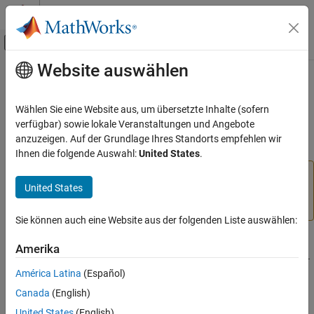
Weiter zum Inhalt
MATLAB Hilfe-Center
Umschaltung für Off-Canvas-Navigation
Website auswählen
Hauptinhalt
Startseite der Dokumentation
Push Button
Code Generation
Wählen Sie eine Website aus, um übersetzte Inhalte (sofern
Read logical state of Push button
verfügbar) sowie lokale Veranstaltungen und Angebote
Simulink Coder
anzuzeigen. Auf der Grundlage Ihres Standorts empfehlen wir
Deployment, Integration, and Supported
expand all in page
Ihnen die folgende Auswahl:
United States
.
Hardware
Simulink Coder Supported Hardware
Add-On Required:
This feature requires the
Simulink
United States
Coder Support Package for NXP FRDM-K64F Board
add-
NXP FRDM-K64F Board
on.
Modeling
Sie können auch eine Website aus der folgenden Liste auswählen:
Push Button
Libraries:
Amerika
ON THIS PAGE
Simulink Coder Support Package for NXP FRDM-
K64F Board
América Latina
(Español)
Compatibility
Description
Canada
(English)
Description
Ports
United States
(English)