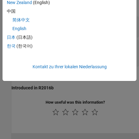
New Zealand
(English)
expand all
中国
简体中文
Switch
—
The switch to read the logical state
(default) |
SW2
SW3
English
日本
(日本語)
Sample time
—
The frequency to read the state
한국
(한국어)
of the button
(default)
-1
Kontakt zu Ihrer lokalen Niederlassung
Version History
Introduced in R2016b
How useful was this information?