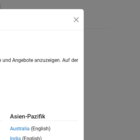
Apps
Videos
Answers
en und Angebote anzuzeigen. Auf der
ion?
Asien-Pazifik
Australia
(English)
India
(English)