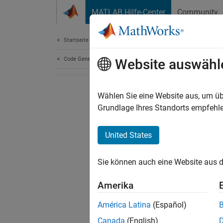
Weiter zum Inhalt
MATLAB Hilfe-Center
Community
Document
Startseite der Dokumentation
Code Generation
Website auswähl
Wählen Sie eine Website aus, um üb
Grundlage Ihres Standorts empfehle
United States
Sie können auch eine Website aus d
Amerika
América Latina
(Español)
Canada
(English)