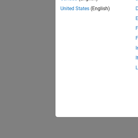
United States
(English)
F
F
I
I