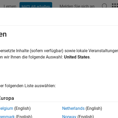
Lernen
Melden Sie sich an
MATLAB erhalten
ation
Examples
Functions
Blocks
Model Settings
en
ersetzte Inhalte (sofern verfügbar) sowie lokale Veranstaltung
How useful was this informat
n wir Ihnen die folgende Auswahl:
United States
.
er folgenden Liste auswählen:
Europa
Belgium
(English)
Netherlands
(English)
Denmark
(English)
Norway
(English)