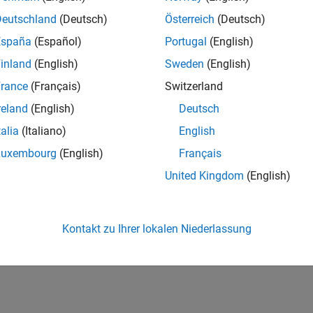
Deutschland
(Deutsch)
Österreich
(Deutsch)
España
(Español)
Portugal
(English)
inland
(English)
Sweden
(English)
rance
(Français)
Switzerland
reland
(English)
Deutsch
talia
(Italiano)
English
Luxembourg
(English)
Français
United Kingdom
(English)
Kontakt zu Ihrer lokalen Niederlassung