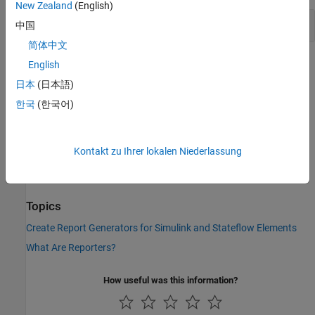
New Zealand
(English)
Get Name of Model Variable from Reporter
中国
简体中文
Version History
English
日本
(日本語)
Introduced in R2019b
한국
(한국어)
See Also
|
slreportgen.finder.ModelVariableResult
Kontakt zu Ihrer lokalen Niederlassung
|
slreportgen.report.ModelVariable
slreportgen.finder.ModelVariableFinder
Topics
Create Report Generators for Simulink and Stateflow Elements
What Are Reporters?
How useful was this information?