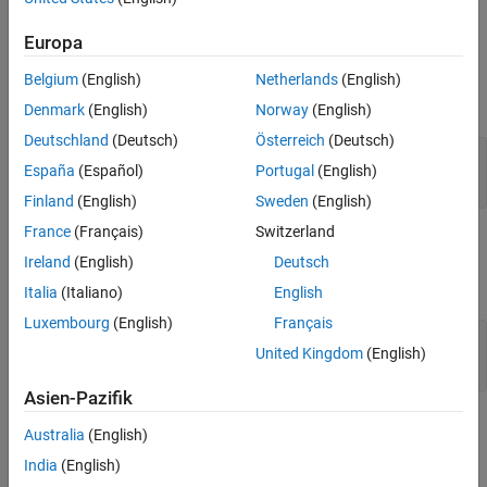
reporter.
See Also
Europa
Input Arguments
Belgium
(English)
Netherlands
(English)
expand all
Denmark
(English)
Norway
(English)
Deutschland
(Deutsch)
Österreich
(Deutsch)
—
Model variable reporter
reporter
España
(Español)
Portugal
(English)
object
slreportgen.report.Modelvariable
Finland
(English)
Sweden
(English)
France
(Français)
Switzerland
Output Arguments
Ireland
(English)
Deutsch
expand all
Italia
(Italiano)
English
Luxembourg
(English)
Français
— Name of model variable
name
United Kingdom
(English)
character vector
Asien-Pazifik
Examples
Australia
(English)
India
(English)
expand all