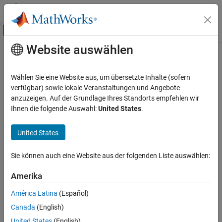
Weiter zum Inhalt
MATLAB Hilfe-Center
Umschaltung für Off-Canvas-Navigation
Website auswählen
Hauptinhalt
Startseite der Dokumentation
getVariableName
Reporting and Database Access
Wählen Sie eine Website aus, um übersetzte Inhalte (sofern
Class:
slreportgen.report.ModelVariable
verfügbar) sowie lokale Veranstaltungen und Angebote
Simulink Report Generator
Namespace:
slreportgen.report
anzuzeigen. Auf der Grundlage Ihres Standorts empfehlen wir
Create Report Programs
Ihnen die folgende Auswahl:
United States
.
Create Report Programs Using the Report API
Get name of variable from model variable reporter
United States
getVariableName
expand all in page
Syntax
ON THIS PAGE
Sie können auch eine Website aus der folgenden Liste auswählen:
Syntax
name = getVariableName(reporter)
Description
Amerika
Input Arguments
Description
América Latina
(Español)
Output Arguments
Canada
(English)
returns the name of the
Examples
= getVariableName(
)
name
reporter
model variable to be reported by the specified model variable
Version History
United States
(English)