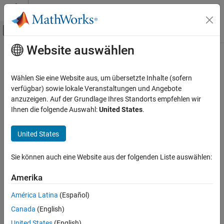
Weiter zum Inhalt
MATLAB Hilfe-Center
Umschaltung für Off-Canvas-Navigation
Website auswählen
Hauptinhalt
Startseite der Dokumentation
Reporting and Database Access
Wählen Sie eine Website aus, um übersetzte Inhalte (sofern
verfügbar) sowie lokale Veranstaltungen und Angebote
How useful was this information?
anzuzeigen. Auf der Grundlage Ihres Standorts empfehlen wir
Ihnen die folgende Auswahl:
United States
.
United States
Sie können auch eine Website aus der folgenden Liste auswählen:
Amerika
América Latina
(Español)
Canada
(English)
United States
(English)