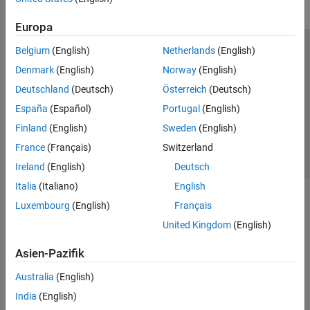
Europa
Belgium
(English)
Netherlands
(English)
Trust Center
Handelsmarken
Datenschutz-Richtlinien
Denmark
(English)
Norway
(English)
Datendiebstahl verhindern
Status von Anwendungen
Kontakt
Deutschland
(Deutsch)
Österreich
(Deutsch)
© 1994-2026 The MathWorks, Inc.
España
(Español)
Portugal
(English)
Finland
(English)
Sweden
(English)
Website auswählen
Deutschland
France
(Français)
Switzerland
Ireland
(English)
Deutsch
Italia
(Italiano)
English
Luxembourg
(English)
Français
United Kingdom
(English)
Asien-Pazifik
Australia
(English)
India
(English)