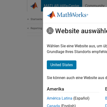
Weiter zum Inhalt
MATLAB Hilfe-Center
Community
Document
Startseite der Dokumentation
Reporting and Database Access
Website auswähl
Wählen Sie eine Website aus, um üb
Grundlage Ihres Standorts empfehle
United States
Sie können auch eine Website aus d
Amerika
América Latina
(Español)
Canada
(English)