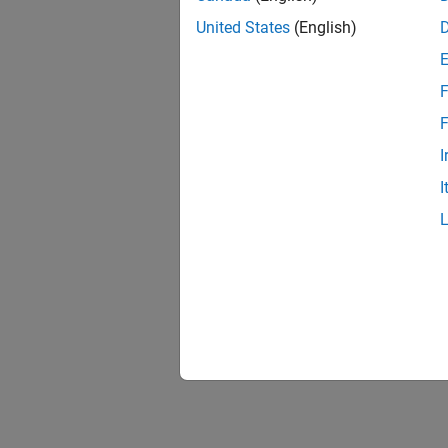
United States
(English)
F
F
I
I