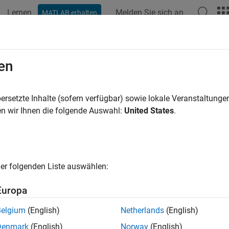
Lernen
Melden Sie sich an
MATLAB erhalten
ation
Examples
Functions
Report Components
Video
en
ersetzte Inhalte (sofern verfügbar) sowie lokale Veranstaltung
How useful was this informat
n wir Ihnen die folgende Auswahl:
United States
.
er folgenden Liste auswählen:
Europa
Belgium
(English)
Netherlands
(English)
Denmark
(English)
Norway
(English)