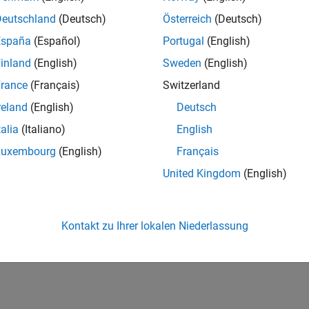
Deutschland
(Deutsch)
Österreich
(Deutsch)
España
(Español)
Portugal
(English)
inland
(English)
Sweden
(English)
rance
(Français)
Switzerland
reland
(English)
Deutsch
talia
(Italiano)
English
Luxembourg
(English)
Français
United Kingdom
(English)
Kontakt zu Ihrer lokalen Niederlassung