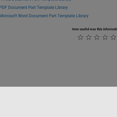
 PDF Document Part Template Library
 Microsoft Word Document Part Template Library
How useful was this informat
Datendiebstahl verhindern
Status von Anwendungen
Kontakt