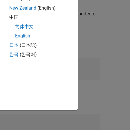
reporter that the specified
t.Title
New Zealand
(English)
 captions section title. Use the
reporter to
Title
中国
简体中文
English
日本
(日本語)
한국
(한국어)