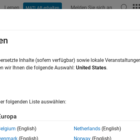
Lernen
Melden Sie sich an
MATLAB erhalten
ation
Examples
Functions
Apps
Report Components
itleReporter
en
mlreportgen.report.ListOfCaptions
ersetzte Inhalte (sofern verfügbar) sowie lokale Veranstaltung
pace:
mlreportgen.report
n wir Ihnen die folgende Auswahl:
United States
.
 of captions title reporter
all in page
er folgenden Liste auswählen:
ax
Europa
eporter = getTitleReporter(loc)
Belgium
(English)
Netherlands
(English)
ription
Denmark
(English)
Norway
(English)