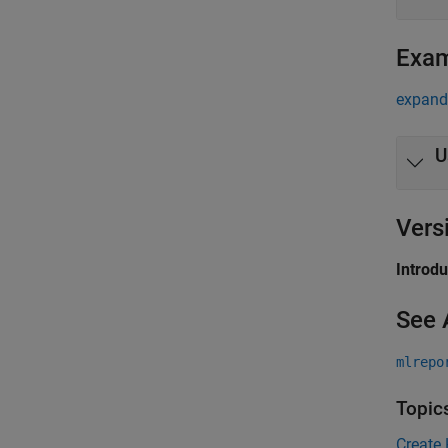
Exa
expand 
U
Vers
Introd
See 
mlrepo
Topic
Create