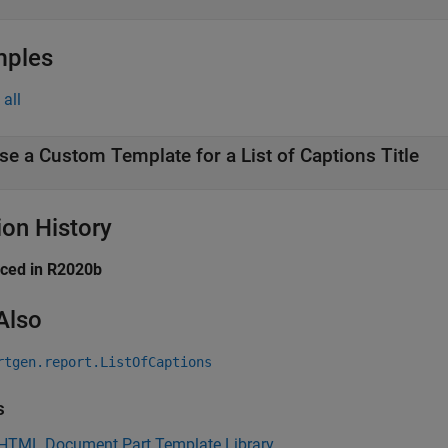
mples
all
se a Custom Template for a List of Captions Title
ion History
uced in R2020b
Also
rtgen.report.ListOfCaptions
s
 HTML Document Part Template Library