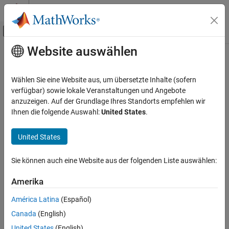
Weiter zum Inhalt
MATLAB Hilfe-Center
Umschaltung für Off-Canvas-Navigation
Website auswählen
Hauptinhalt
Startseite der Dokumentation
Reporting and Database Access
Wählen Sie eine Website aus, um übersetzte Inhalte (sofern
verfügbar) sowie lokale Veranstaltungen und Angebote
anzuzeigen. Auf der Grundlage Ihres Standorts empfehlen wir
How useful was this information?
Ihnen die folgende Auswahl:
United States
.
United States
Sie können auch eine Website aus der folgenden Liste auswählen:
Amerika
América Latina
(Español)
Canada
(English)
United States
(English)