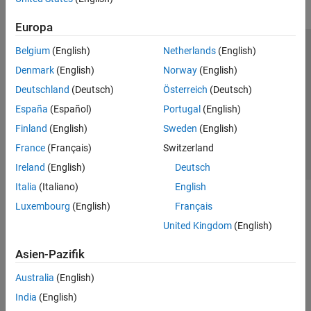
Europa
Belgium
(English)
Netherlands
(English)
Trust Center
Handelsmarken
Datenschutz-Richtlinien
Denmark
(English)
Norway
(English)
Datendiebstahl verhindern
Status von Anwendungen
Kontakt
Deutschland
(Deutsch)
Österreich
(Deutsch)
© 1994-2026 The MathWorks, Inc.
España
(Español)
Portugal
(English)
Finland
(English)
Sweden
(English)
Website auswählen
Deutschland
France
(Français)
Switzerland
Ireland
(English)
Deutsch
Italia
(Italiano)
English
Luxembourg
(English)
Français
United Kingdom
(English)
Asien-Pazifik
Australia
(English)
India
(English)