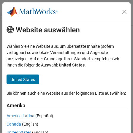
Weiter zum Inhalt
MATLAB Hilfe-Center
Umschaltung für Off-Canvas-Navigation
Website auswählen
Hauptinhalt
Startseite der Dokumentation
Reporting and Database Access
Wählen Sie eine Website aus, um übersetzte Inhalte (sofern
Kategorie
verfügbar) sowie lokale Veranstaltungen und Angebote
How useful was this information?
anzuzeigen. Auf der Grundlage Ihres Standorts empfehlen wir
Database Toolbox
Ihnen die folgende Auswahl:
United States
.
MATLAB Report Generator
Get Started with MATLAB Report
United States
Generator
Report Generator Development
Sie können auch eine Website aus der folgenden Liste auswählen:
Presentation Generator Development
MATLAB Report Generator Task
Amerika
Examples
Interactive Report Program Builder
América Latina
(Español)
Simulink Report Generator
Canada
(English)
United States
(English)