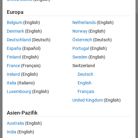
Europa
Belgium
(English)
Netherlands
(English)
Trust Center
Handelsmarken
Datenschutz-Richtlinien
Denmark
(English)
Norway
(English)
Datendiebstahl verhindern
Status von Anwendungen
Kontakt
Deutschland
(Deutsch)
Österreich
(Deutsch)
© 1994-2026 The MathWorks, Inc.
España
(Español)
Portugal
(English)
Finland
(English)
Sweden
(English)
Website auswählen
Deutschland
France
(Français)
Switzerland
Ireland
(English)
Deutsch
Italia
(Italiano)
English
Luxembourg
(English)
Français
United Kingdom
(English)
Asien-Pazifik
Australia
(English)
India
(English)