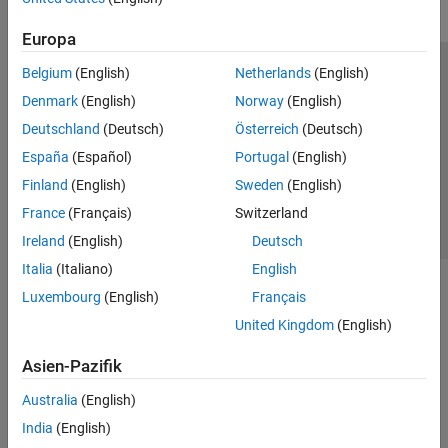
Europa
Belgium
(English)
Netherlands
(English)
Trust Center
Handelsmarken
Datenschutz-Richtlinien
Denmark
(English)
Norway
(English)
Datendiebstahl verhindern
Status von Anwendungen
Kontakt
Deutschland
(Deutsch)
Österreich
(Deutsch)
© 1994-2026 The MathWorks, Inc.
España
(Español)
Portugal
(English)
Finland
(English)
Sweden
(English)
Website auswählen
Deutschland
France
(Français)
Switzerland
Ireland
(English)
Deutsch
Italia
(Italiano)
English
Luxembourg
(English)
Français
United Kingdom
(English)
Asien-Pazifik
Australia
(English)
India
(English)