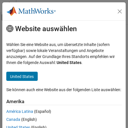
Weiter zum Inhalt
MATLAB Hilfe-Center
Umschaltung für Off-Canvas-Navigation
Website auswählen
Hauptinhalt
Startseite der Dokumentation
Robotics and Autonomous Systems
Wählen Sie eine Website aus, um übersetzte Inhalte (sofern
verfügbar) sowie lokale Veranstaltungen und Angebote
anzuzeigen. Auf der Grundlage Ihres Standorts empfehlen wir
How useful was this information?
Ihnen die folgende Auswahl:
United States
.
United States
Sie können auch eine Website aus der folgenden Liste auswählen:
Amerika
América Latina
(Español)
Canada
(English)
United States
(English)