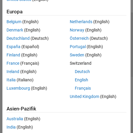
Europa
Belgium
(English)
Netherlands
(English)
Trust Center
Handelsmarken
Datenschutz-Richtlinien
Denmark
(English)
Norway
(English)
Datendiebstahl verhindern
Status von Anwendungen
Kontakt
Deutschland
(Deutsch)
Österreich
(Deutsch)
© 1994-2026 The MathWorks, Inc.
España
(Español)
Portugal
(English)
Finland
(English)
Sweden
(English)
Website auswählen
Deutschland
France
(Français)
Switzerland
Ireland
(English)
Deutsch
Italia
(Italiano)
English
Luxembourg
(English)
Français
United Kingdom
(English)
Asien-Pazifik
Australia
(English)
India
(English)