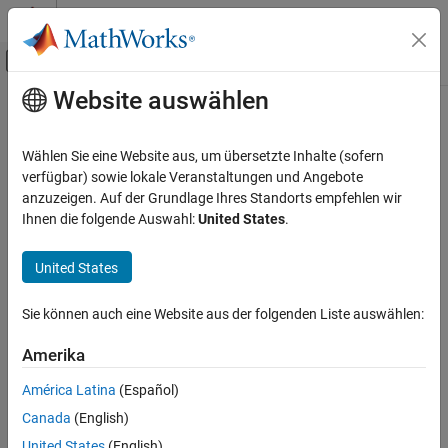
Weiter zum Inhalt
MATLAB Hilfe-Center
Umschaltung für Off-Canvas-Navigation
Website auswählen
Hauptinhalt
Startseite der Dokumentation
Control Systems
Wählen Sie eine Website aus, um übersetzte Inhalte (sofern
verfügbar) sowie lokale Veranstaltungen und Angebote
anzuzeigen. Auf der Grundlage Ihres Standorts empfehlen wir
How useful was this information?
Ihnen die folgende Auswahl:
United States
.
United States
Sie können auch eine Website aus der folgenden Liste auswählen:
Amerika
América Latina
(Español)
Canada
(English)
United States
(English)