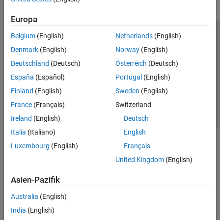
Europa
Belgium
(English)
Netherlands
(English)
Trust Center
Handelsmarken
Datenschutz-Richtlinien
Denmark
(English)
Norway
(English)
Datendiebstahl verhindern
Status von Anwendungen
Kontakt
Deutschland
(Deutsch)
Österreich
(Deutsch)
© 1994-2026 The MathWorks, Inc.
España
(Español)
Portugal
(English)
Finland
(English)
Sweden
(English)
Website auswählen
Deutschland
France
(Français)
Switzerland
Ireland
(English)
Deutsch
Italia
(Italiano)
English
Luxembourg
(English)
Français
United Kingdom
(English)
Asien-Pazifik
Australia
(English)
India
(English)