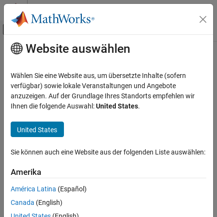
Weiter zum Inhalt
MATLAB Hilfe-Center
Umschaltung für Off-Canvas-Navigation
Website auswählen
Hauptinhalt
Startseite der Dokumentation
Control Systems
Wählen Sie eine Website aus, um übersetzte Inhalte (sofern
verfügbar) sowie lokale Veranstaltungen und Angebote
How useful was this information?
anzuzeigen. Auf der Grundlage Ihres Standorts empfehlen wir
Ihnen die folgende Auswahl:
United States
.
United States
Sie können auch eine Website aus der folgenden Liste auswählen:
Amerika
América Latina
(Español)
Canada
(English)
United States
(English)