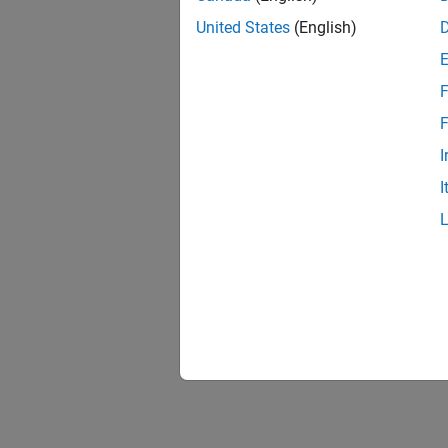
United States
(English)
F
F
I
I