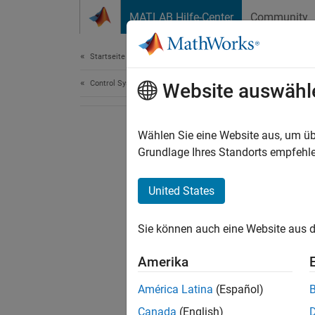
Weiter zum Inhalt
MATLAB Hilfe-Center
Community
Document
Startseite der Dokumentation
Control Systems
Website auswähl
Wählen Sie eine Website aus, um üb
Grundlage Ihres Standorts empfehle
United States
Sie können auch eine Website aus d
Amerika
América Latina
(Español)
Canada
(English)