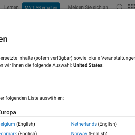
Lernen
Melden Sie sich an
MATLAB erhalten
ation
Examples
Functions
Blocks
Videos
Answer
en
ersetzte Inhalte (sofern verfügbar) sowie lokale Veranstaltung
How useful was this informat
n wir Ihnen die folgende Auswahl:
United States
.
er folgenden Liste auswählen:
Europa
Belgium
(English)
Netherlands
(English)
Denmark
(English)
Norway
(English)