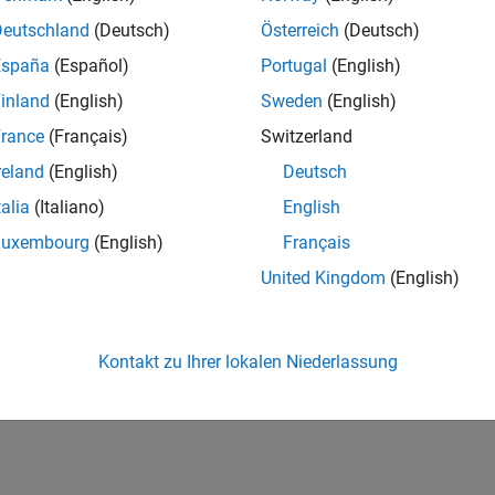
Deutschland
(Deutsch)
Österreich
(Deutsch)
España
(Español)
Portugal
(English)
inland
(English)
Sweden
(English)
rance
(Français)
Switzerland
reland
(English)
Deutsch
talia
(Italiano)
English
Luxembourg
(English)
Français
United Kingdom
(English)
Kontakt zu Ihrer lokalen Niederlassung