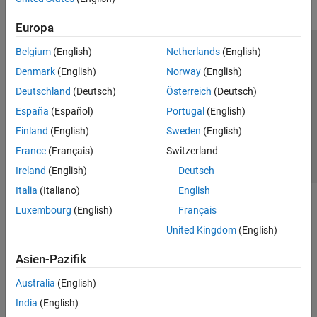
Europa
Belgium
(English)
Netherlands
(English)
Trust Center
Handelsmarken
Datenschutz-Richtlinien
Denmark
(English)
Norway
(English)
Datendiebstahl verhindern
Status von Anwendungen
Kontakt
Deutschland
(Deutsch)
Österreich
(Deutsch)
© 1994-2026 The MathWorks, Inc.
España
(Español)
Portugal
(English)
Finland
(English)
Sweden
(English)
Website auswählen
Deutschland
France
(Français)
Switzerland
Ireland
(English)
Deutsch
Italia
(Italiano)
English
Luxembourg
(English)
Français
United Kingdom
(English)
Asien-Pazifik
Australia
(English)
India
(English)