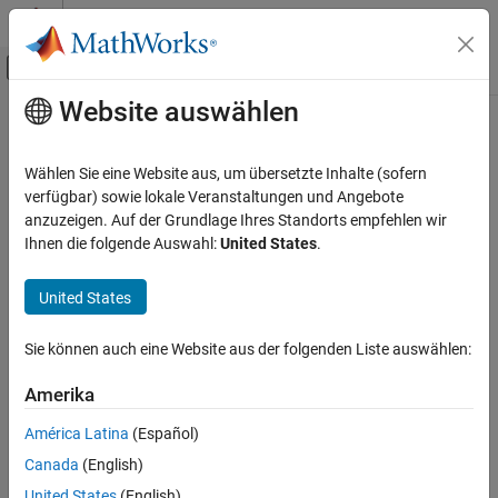
Weiter zum Inhalt
MATLAB Hilfe-Center
Umschaltung für Off-Canvas-Navigation
Website auswählen
Hauptinhalt
Startseite der Dokumentation
Robotics and Autonomous Systems
Wählen Sie eine Website aus, um übersetzte Inhalte (sofern
verfügbar) sowie lokale Veranstaltungen und Angebote
anzuzeigen. Auf der Grundlage Ihres Standorts empfehlen wir
How useful was this information?
Ihnen die folgende Auswahl:
United States
.
United States
Sie können auch eine Website aus der folgenden Liste auswählen:
Amerika
América Latina
(Español)
Canada
(English)
United States
(English)