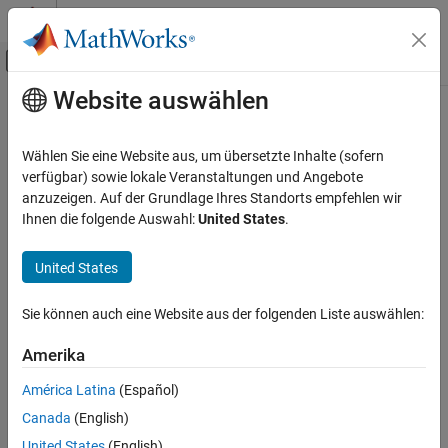
Weiter zum Inhalt
MATLAB Hilfe-Center
Umschaltung für Off-Canvas-Navigation
Website auswählen
Hauptinhalt
Startseite der Dokumentation
Robotics and Autonomous Systems
Wählen Sie eine Website aus, um übersetzte Inhalte (sofern
verfügbar) sowie lokale Veranstaltungen und Angebote
anzuzeigen. Auf der Grundlage Ihres Standorts empfehlen wir
How useful was this information?
Ihnen die folgende Auswahl:
United States
.
United States
Sie können auch eine Website aus der folgenden Liste auswählen:
Amerika
América Latina
(Español)
Canada
(English)
United States
(English)