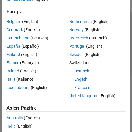
Europa
Belgium
(English)
Netherlands
(English)
Trust Center
Handelsmarken
Datenschutz-Richtlinien
Denmark
(English)
Norway
(English)
Datendiebstahl verhindern
Status von Anwendungen
Kontakt
Deutschland
(Deutsch)
Österreich
(Deutsch)
© 1994-2026 The MathWorks, Inc.
España
(Español)
Portugal
(English)
Finland
(English)
Sweden
(English)
Website auswählen
Deutschland
France
(Français)
Switzerland
Ireland
(English)
Deutsch
Italia
(Italiano)
English
Luxembourg
(English)
Français
United Kingdom
(English)
Asien-Pazifik
Australia
(English)
India
(English)