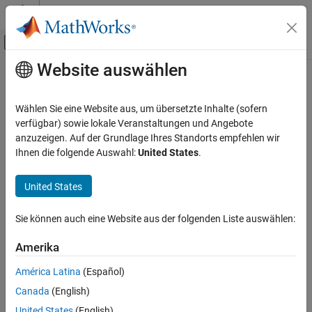
Weiter zum Inhalt
MATLAB Hilfe-Center
Umschaltung für Off-Canvas-Navigation
Website auswählen
Hauptinhalt
Startseite der Dokumentation
Robotics and Autonomous Systems
Wählen Sie eine Website aus, um übersetzte Inhalte (sofern
verfügbar) sowie lokale Veranstaltungen und Angebote
anzuzeigen. Auf der Grundlage Ihres Standorts empfehlen wir
How useful was this information?
Ihnen die folgende Auswahl:
United States
.
United States
Sie können auch eine Website aus der folgenden Liste auswählen:
Amerika
América Latina
(Español)
Canada
(English)
United States
(English)