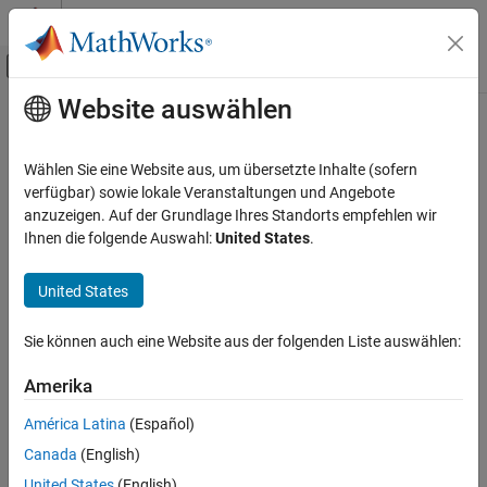
Weiter zum Inhalt
MATLAB Hilfe-Center
Umschaltung für Off-Canvas-Navigation
Website auswählen
Hauptinhalt
Startseite der Dokumentation
Robotics and Autonomous Systems
Wählen Sie eine Website aus, um übersetzte Inhalte (sofern
verfügbar) sowie lokale Veranstaltungen und Angebote
How useful was this information?
anzuzeigen. Auf der Grundlage Ihres Standorts empfehlen wir
Ihnen die folgende Auswahl:
United States
.
United States
Sie können auch eine Website aus der folgenden Liste auswählen:
Amerika
América Latina
(Español)
Canada
(English)
United States
(English)