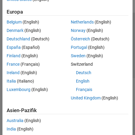
Europa
Belgium
(English)
Netherlands
(English)
Trust Center
Handelsmarken
Datenschutz-Richtlinien
Denmark
(English)
Norway
(English)
Datendiebstahl verhindern
Status von Anwendungen
Kontakt
Deutschland
(Deutsch)
Österreich
(Deutsch)
© 1994-2026 The MathWorks, Inc.
España
(Español)
Portugal
(English)
Finland
(English)
Sweden
(English)
Website auswählen
Deutschland
France
(Français)
Switzerland
Ireland
(English)
Deutsch
Italia
(Italiano)
English
Luxembourg
(English)
Français
United Kingdom
(English)
Asien-Pazifik
Australia
(English)
India
(English)